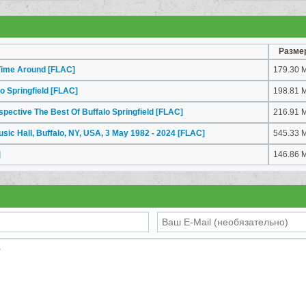
Разме
t Time Around
[FLAC]
179.30 
lo Springfield
[FLAC]
198.81 
ospective The Best Of Buffalo Springfield
[FLAC]
216.91 
usic Hall, Buffalo, NY, USA, 3 May 1982 - 2024
[FLAC]
545.33 
]
146.86 