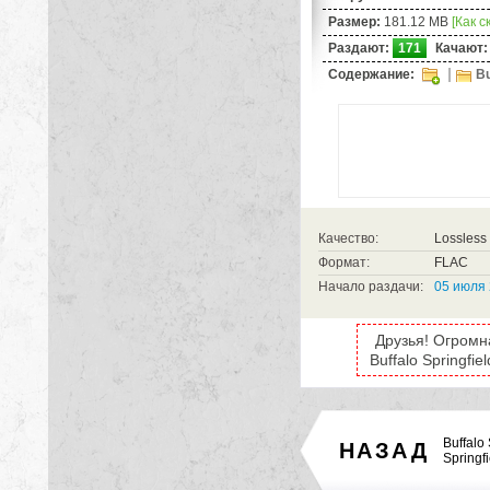
Размер:
181.12 MB
[Как с
Раздают:
171
Качают:
Содержание:
Bu
Качество:
Lossless 
Формат:
FLAC
Начало раздачи:
05 июля 
Друзья! Огромна
Buffalo Springfi
Buffalo 
НАЗАД
Springfi