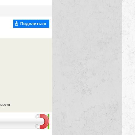
Поделиться
оррент