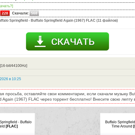
качать?]
228
Скачали:
568
ffalo Springfield - Buffalo Springfield Again (1967) FLAC (11 файлов)
[16-bit/44100Hz]
2026 в 10:25
я просьба, оставляйте свои комментарии, если скачали музыку Buffa
eld Again (1967) FLAC через торрент бесплатно! Внесите свою лепту 
Springfield - Buffalo
Buffalo Springfield
eld
[FLAC]
Time Around
[