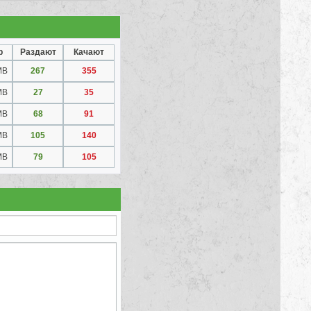
р
Раздают
Качают
MB
267
355
MB
27
35
MB
68
91
MB
105
140
MB
79
105