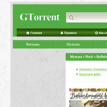
Главная
Правила
Как с
Фильмы
Музыка
Музыка
»
Rock
» Buffalo