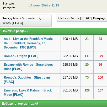
Начало
03 июня 2026 в 11:19
раздачи:
Назад
Aña - Motivated By
HeKz - Qisma
[FLAC]
Вперед
Death
[FLAC]
Похожие раздачи
Asia - Live at the Frankfurt Music
108.41 MB
21
28
Hall, Frankfurt, Germany, 13
December 1990
[MP3]
Romeo - Origen
[FLAC]
682.60 MB
131
175
Escape with Romeo - Suspicious
328.68 MB
20
26
Bliss
[FLAC]
Romeo's Daughter - Slipstream
297.35 MB
75
100
[FLAC]
Emerson, Lake & Palmer - Black
851.88 MB
126
167
Moon
[FLAC]
Добавить комментарий