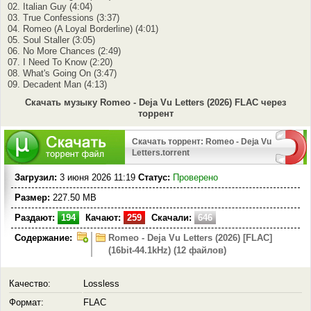
02. Italian Guy (4:04)
03. True Confessions (3:37)
04. Romeo (A Loyal Borderline) (4:01)
05. Soul Staller (3:05)
06. No More Chances (2:49)
07. I Need To Know (2:20)
08. What's Going On (3:47)
09. Decadent Man (4:13)
Скачать музыку Romeo - Deja Vu Letters (2026) FLAC через
торрент
Скачать торрент: Romeo - Deja Vu
Letters.torrent
Загрузил:
3 июня 2026 11:19
Статус:
Проверено
Размер:
227.50 MB
Раздают:
194
Качают:
259
Скачали:
646
Содержание:
Romeo - Deja Vu Letters (2026) [FLAC]
(16bit-44.1kHz) (12 файлов)
Качество:
Lossless
Формат:
FLAC