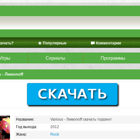
качать?
Популярные
Комментарии
Игры
Сериалы
Программы
s - Лимonoff
Название:
Various - Лимonoff скачать торрент
Год выхода:
2012
Жанр:
Rock