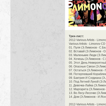
Трек-лист:
2012-Various Artists - Limon
Various Artists - Limonov CD
01. Пуля (Э.Лимонов - С.Бе
02. Вставай (Э.Лимонов - О
03. Маленькие Люди (Э.Лим
04. Хочешь (Э.Лимонов - С.
05. Этот День Невероятный 
06. Опасные Связи (Э.Лимон
07. Остаться (Э.Лимонов - Г
08. Потерпевший Кораблекр
09. Бактрия И Согдиана (Э.
10. Под Летней Луной (Э.Ли
11. Девочка-Лайка (Э.Лимон
12. Маргарита (Э.Лимонов - 
13. Во Лесу-Лесочке (Э.Лим
14. Дом (Э.Лимонов - И.Ясн
2012-Various Artists - Limon