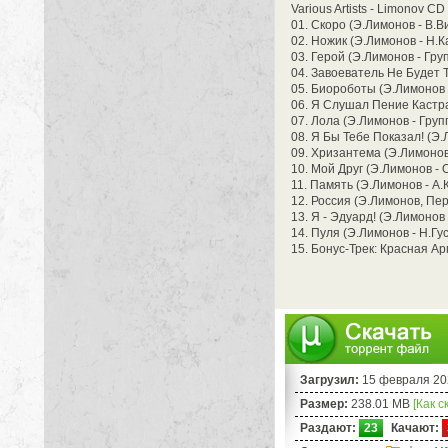
Various Artists - Limonov CD 
01. Скоро (Э.Лимонов - В.В
02. Ножик (Э.Лимонов - Н.К
03. Герой (Э.Лимонов - Груп
04. Завоеватель Не Будет Т
05. Биороботы (Э.Лимонов 
06. Я Слушал Пение Кастрат
07. Лола (Э.Лимонов - Групп
08. Я Бы Тебе Показал! (Э.
09. Хризантема (Э.Лимонов 
10. Мой Друг (Э.Лимонов - 
11. Память (Э.Лимонов - А.
12. Россия (Э.Лимонов, Пере
13. Я - Эдуард! (Э.Лимонов 
14. Пуля (Э.Лимонов - Н.Гус
15. Бонус-Трек: Красная А
Загрузил:
15 февраля 20
Размер:
238.01 MB
[Как с
Раздают:
23
Качают: