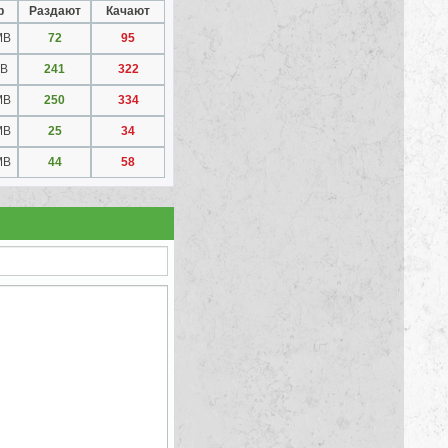
р
Раздают
Качают
MB
72
95
MB
241
322
MB
250
334
MB
25
34
MB
44
58