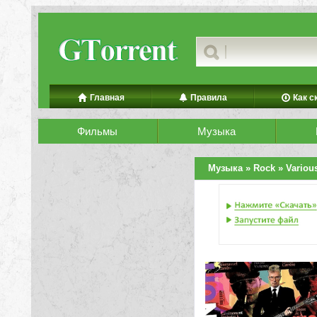
Главная
Правила
Как с
Фильмы
Музыка
Музыка
»
Rock
» Variou