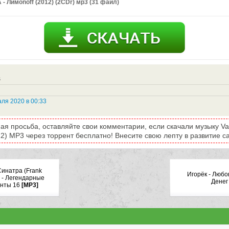
 - Лимonoff (2012) (2CDr) мр3 (31 файл)
s
ля 2020 в 00:33
ая просьба, оставляйте свои комментарии, если скачали музыку Var
2) MP3 через торрент бесплатно! Внесите свою лепту в развитие са
Синатра (Frank
Игорёк - Любо
) - Легендарные
Денег
нты 16
[MP3]