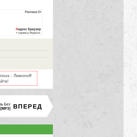
ious - Лимonoff
йта!
вь Без
ВПЕРЕД
[MP3]