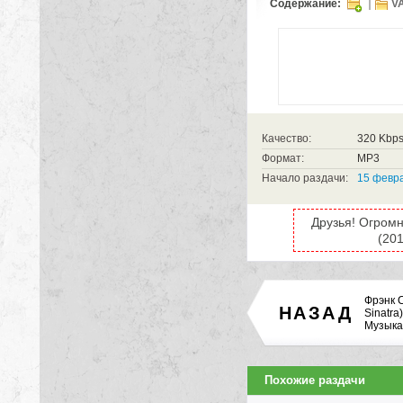
Содержание:
VA
Качество:
320 Kbp
Формат:
MP3
Начало раздачи:
15 февра
Друзья! Огромн
(201
Фрэнк 
НАЗАД
Sinatra
Музыка
Похожие раздачи