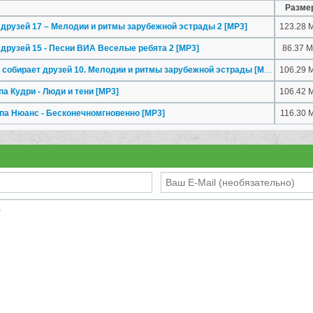
Разме
 друзей 17 – Мелодии и ритмы зарубежной эстрады 2
[MP3]
123.28 
 друзей 15 - Песни ВИА Веселые ребята 2
[MP3]
86.37 
н собирает друзей 10. Мелодии и ритмы зарубежной эстрады
[MP3]
106.29 
па Кудри - Люди и тени
[MP3]
106.42 
ппа Нюанс - Бесконечномгновенно
[MP3]
116.30 