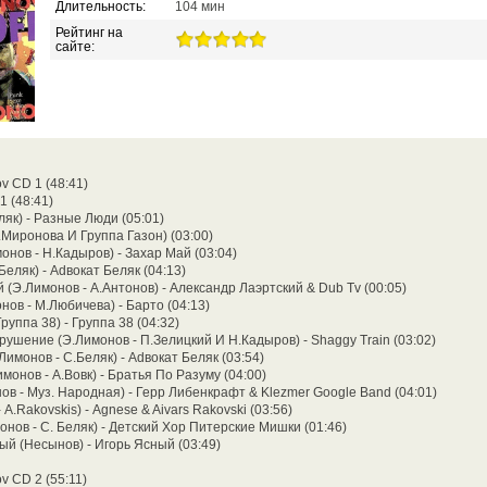
Длительность:
104 мин
Рейтинг на
сайте:
ov CD 1 (48:41)
 1 (48:41)
ляк) - Разные Люди (05:01)
.Миронова И Группа Газон) (03:00)
онов - Н.Кадыров) - Захар Май (03:04)
Беляк) - Аdвокат Беляк (04:13)
(Э.Лимонов - А.Антонов) - Александр Лаэртский & Dub Tv (00:05)
ов - М.Любичева) - Барто (04:13)
руппа 38) - Группа 38 (04:32)
ушение (Э.Лимонов - П.Зелицкий И Н.Кадыров) - Shaggy Train (03:02)
Лимонов - С.Беляк) - Аdвокат Беляк (03:54)
монов - А.Вовк) - Братья По Разуму (04:00)
ов - Муз. Народная) - Герр Либенкрафт & Klezmer Google Band (04:01)
A.Rakovskis) - Agnese & Aivars Rakovski (03:56)
онов - С. Беляк) - Детский Хор Питерские Мишки (01:46)
ый (Несынов) - Игорь Ясный (03:49)
ov CD 2 (55:11)