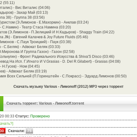
2 (55:11)
италис) - Вис Виталис (04:06)
адыров) - Захар Май (03:13)
па 38) - Группа 38 (03:56)
уристом (Э.Лимонов - Е.Махоркин) - Анклав (03:24)
- С.Намин) - Театр Стаса Намина (03:20)
ов (Э.Лимонов - П.Зелицкий И Н.Кадыров) - Shaggy Train (04:22)
а Jfk) - Евгений Калачев & Joy Future Fluids (05:46)
Лимонов - С.Паук Троицкий) - Паук (03:38)
- С.Беляк) - Аdвокат Беляк (03:33)
О.Миронова И Группа Газон) - Газон (02:58)
Кольчугин) - Фронт Радикального Искусства & Shiva'S Disсо (03:46)
вод На Исп. Г.Игнато И V.Grasias - D. Del R.Gilabert) - Grasias (04:08)
- Н.Гусев) - Ном (04:45)
ев) - Аdвокат Беляк (03:19)
рмия Всех Сильней (П.Горинштейн - С.Покрасс) - Эдуард Лимонов (00:50)
Скачать музыку Various - Лимonoff (2012) MP3 через торрент
Скачать торрент: Various - Лимonoff.torrent
20 00:33
Статус:
Проверено
качать?]
30
Скачали:
75