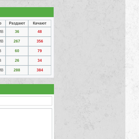
р
Раздают
Качают
MB
36
48
MB
267
356
B
60
79
B
26
34
MB
288
384