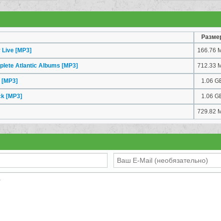
Разме
y Live
[MP3]
166.76 
plete Atlantic Albums
[MP3]
712.33 
s
[MP3]
1.06 G
ck
[MP3]
1.06 G
729.82 