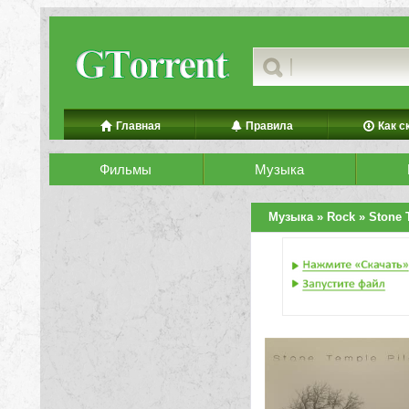
Главная
Правила
Как с
Фильмы
Музыка
Музыка
»
Rock
» Stone T