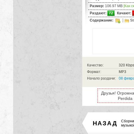
Размер:
106.97 MB
[Как с
Раздают:
72
Качают:
Содержание:
St
Качество:
320 Kbp
Формат:
MP3
Начало раздачи:
08 февра
Друзья! Огромна
Perdida
Сборни
НАЗАД
музыкой