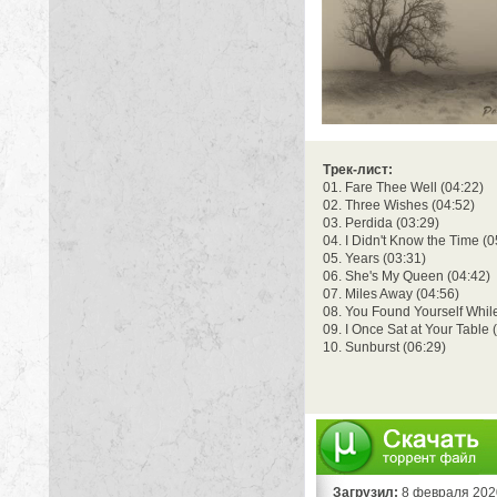
Трек-лист:
01. Fare Thee Well (04:22)
02. Three Wishes (04:52)
03. Perdida (03:29)
04. I Didn't Know the Time (0
05. Years (03:31)
06. She's My Queen (04:42)
07. Miles Away (04:56)
08. You Found Yourself Whil
09. I Once Sat at Your Table 
10. Sunburst (06:29)
Загрузил:
8 февраля 202