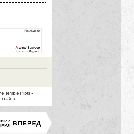
 Temple Pilots -
е сайта!
шине с
ВПЕРЕД
[MP3]