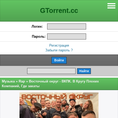
GTorrent.cc
Логин:
Пароль:
Регистрация
Забыли пароль ?
Музыка
»
Rap
» Восточный округ - ВКПК. В Кругу Плохих
Компаний, Где закаты