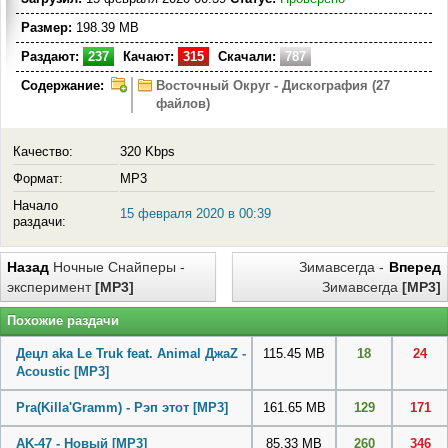
Размер:
198.39 MB
Раздают:
237
Качают:
315
Скачали:
787
Содержание:
Восточный Округ - Дискография (27
файлов)
Качество:
320 Kbps
Формат:
MP3
Начало
15 февраля 2020 в 00:39
раздачи:
Назад
Ночные Снайперы -
Зимавсегда -
Вперед
эксперимент
[MP3]
Зимавсегда
[MP3]
Похожие раздачи
Децл aka Le Truk feat. Animal ДжаZ -
115.45 MB
18
24
Acoustic
[MP3]
Pra(Killa'Gramm) - Рэп этот
[MP3]
161.65 MB
129
171
AK-47 - Новый
[MP3]
85.33 MB
260
346