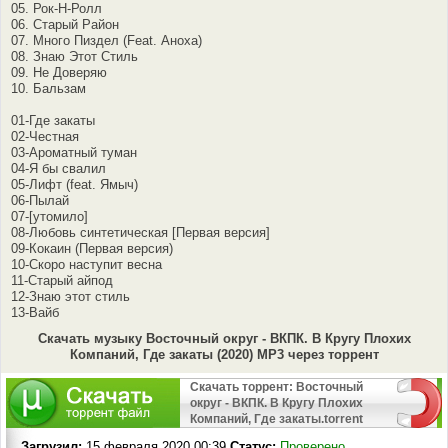
05. Рок-Н-Ролл
06. Старый Район
07. Много Пиздел (Feat. Аноха)
08. Знаю Этот Стиль
09. Не Доверяю
10. Бальзам
01-Где закаты
02-Честная
03-Ароматный туман
04-Я бы свалил
05-Лифт (feat. Ямыч)
06-Пылай
07-[утомило]
08-Любовь синтетическая [Первая версия]
09-Кокаин (Первая версия)
10-Скоро наступит весна
11-Старый айпод
12-Знаю этот стиль
13-Вайб
Скачать музыку Восточный округ - ВКПК. В Кругу Плохих
Компаний, Где закаты (2020) MP3 через торрент
Скачать торрент: Восточный
округ - ВКПК. В Кругу Плохих
Компаний, Где закаты.torrent
Загрузил:
15 февраля 2020 00:39
Статус:
Проверено