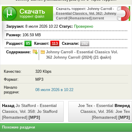
Скачать торрент: Johnny Carroll -
Essential Classics, Vol. 362: Johnny
Carroll [Remastered].torrent
Загрузил:
8 июля 2026 10:22
Статус:
Проверено
Размер:
106.59 MB
Раздают:
85
Качают:
113
Скачали:
282
Содержание:
Johnny Carroll - Essential Classics Vol.
362 Johnny Carroll (2024) (21 файл)
Качество:
320 Kbps
Формат:
MP3
Начало
08 июля 2026 в 10:22
раздачи:
Назад
Jo Stafford - Essential
Joe Tex - Essential
Вперед
Classics, Vol. 358: Jo Stafford
Classics, Vol. 356: Joe Tex
[Remastered]
[MP3]
[Remastered]
[MP3]
Похожие раздачи