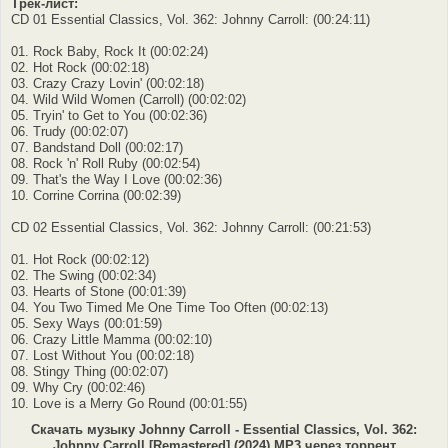
Трек-лист:
CD 01 Essential Classics, Vol. 362: Johnny Carroll: (00:24:11)
01. Rock Baby, Rock It (00:02:24)
02. Hot Rock (00:02:18)
03. Crazy Crazy Lovin' (00:02:18)
04. Wild Wild Women (Carroll) (00:02:02)
05. Tryin' to Get to You (00:02:36)
06. Trudy (00:02:07)
07. Bandstand Doll (00:02:17)
08. Rock 'n' Roll Ruby (00:02:54)
09. That's the Way I Love (00:02:36)
10. Corrine Corrina (00:02:39)
CD 02 Essential Classics, Vol. 362: Johnny Carroll: (00:21:53)
01. Hot Rock (00:02:12)
02. The Swing (00:02:34)
03. Hearts of Stone (00:01:39)
04. You Two Timed Me One Time Too Often (00:02:13)
05. Sexy Ways (00:01:59)
06. Crazy Little Mamma (00:02:10)
07. Lost Without You (00:02:18)
08. Stingy Thing (00:02:07)
09. Why Cry (00:02:46)
10. Love is a Merry Go Round (00:01:55)
Скачать музыку Johnny Carroll - Essential Classics, Vol. 362:
Johnny Carroll [Remastered] (2024) MP3 через торрент