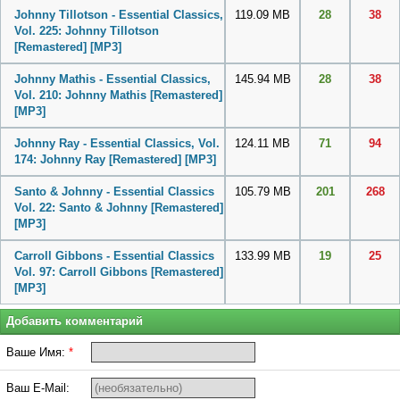
Johnny Tillotson - Essential Classics,
119.09 MB
28
38
Vol. 225: Johnny Tillotson
[Remastered]
[MP3]
Johnny Mathis - Essential Classics,
145.94 MB
28
38
Vol. 210: Johnny Mathis [Remastered]
[MP3]
Johnny Ray - Essential Classics, Vol.
124.11 MB
71
94
174: Johnny Ray [Remastered]
[MP3]
Santo & Johnny - Essential Classics
105.79 MB
201
268
Vol. 22: Santo & Johnny [Remastered]
[MP3]
Carroll Gibbons - Essential Classics
133.99 MB
19
25
Vol. 97: Carroll Gibbons [Remastered]
[MP3]
Добавить комментарий
Ваше Имя:
*
Ваш E-Mail: