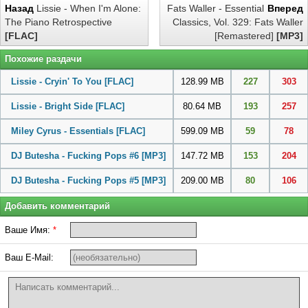
Назад
Lissie - When I'm Alone:
Fats Waller - Essential
Вперед
The Piano Retrospective
Classics, Vol. 329: Fats Waller
[FLAC]
[Remastered]
[MP3]
Похожие раздачи
Lissie - Cryin' To You
[FLAC]
128.99 MB
227
303
Lissie - Bright Side
[FLAC]
80.64 MB
193
257
Miley Cyrus - Essentials
[FLAC]
599.09 MB
59
78
DJ Butesha - Fucking Pops #6
[MP3]
147.72 MB
153
204
DJ Butesha - Fucking Pops #5
[MP3]
209.00 MB
80
106
Добавить комментарий
Ваше Имя:
*
Ваш E-Mail: