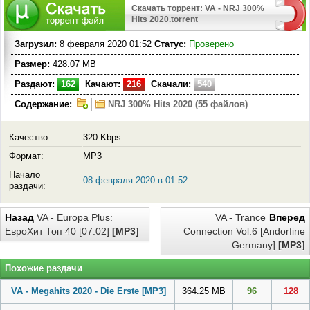
Скачать торрент: VA - NRJ 300%
Hits 2020.torrent
Загрузил:
8 февраля 2020 01:52
Статус:
Проверено
Размер:
428.07 MB
Раздают:
162
Качают:
216
Скачали:
540
Содержание:
NRJ 300% Hits 2020 (55 файлов)
Качество:
320 Kbps
Формат:
MP3
Начало
08 февраля 2020 в 01:52
раздачи:
Назад
VA - Europa Plus:
VA - Trance
Вперед
ЕвроХит Топ 40 [07.02]
[MP3]
Connection Vol.6 [Andorfine
Germany]
[MP3]
Похожие раздачи
VA - Megahits 2020 - Die Erste
[MP3]
364.25 MB
96
128