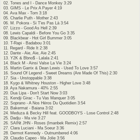
02. Tones and I - Dance Monkey 3:29
03. GIMS - Le Prix A Payer 4:19
04. Ava Max - Torn 3:18
05. Charlie Puth - Mother 2:43
06. M. Pokora - Si T'es Pas Là 3:54
07. Lizzo - Good As Hell 2:39
08. Lewis Capaldi - Before You Go 3:35
09. Blackbear - Hot Girl Bummer 3:05
10. T-Rapi - Badabou 3:01
11. Regard - Ride It 2:38
12. Dante - Aie, Aie, Aie 2:45
13. Y2K & Bbno$ - Lalala 2:41
14. Black M - Ainsi Valse La Vie 3:24
15. Martin Garrix & Dean Lewis - Used To Love 3:57
16. Sound Of Legend - Sweet Dreams (Are Made Of This) 2:30
17. Sia - Unstoppable 3:38
18. Kygo & Whitney Houston - Higher Love 3:48
19. Aya Nakamura - 40% 2:55
20. Dua Lipa - Don't Start Now 3:03
21. Kendji Girac - Tu Vas Manquer 3:05
22. Soprano - A Nos Héros Du Quotidien 3:54
23. Bakermat - Baiana 3:02
24. Meduza & Becky Hill feat. GOODBOYS - Lose Control 2:48
25. Dadju - Ma vie 3:27
26. SAINt JHN - Roses (Imanbek Remix) 2:57
27. Clara Luciani - Ma Soeur 3:36
28. Dermot Kennedy - Outnumbered 4:06
29. Claudio Capeo - Ma Jolie 3:56