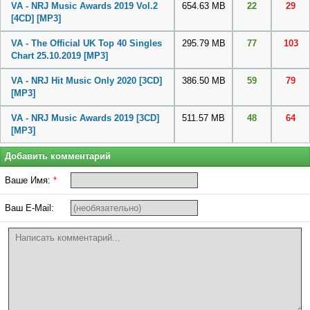
VA - NRJ Music Awards 2019 Vol.2
654.63 MB
22
29
[4CD]
[MP3]
VA - The Official UK Top 40 Singles
295.79 MB
77
103
Chart 25.10.2019
[MP3]
VA - NRJ Hit Music Only 2020 [3CD]
386.50 MB
59
79
[MP3]
VA - NRJ Music Awards 2019 [3CD]
511.57 MB
48
64
[MP3]
Добавить комментарий
Ваше Имя:
*
Ваш E-Mail: