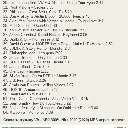
30. Felix Jaehn feat. VIZE & Miss Li - Close Your Eyes 2:41
31. Post Malone - Circles 3:35
32. Philippine - C'est Beau, C'est Toi 3:29
33. Dan + Shay & Justin Bieber - 10,000 Hours 2:48
34. Avicii feat. Agnes with Vargas & Lagola - Tough Love 3:11
35. Matt Simons - Open Up 2:48
36. YouNotUs x Janieck & SENEX - Narcotic 3:12
37. Ariana Grande & Social House - Boyfriend 3:06
38. Bigflo & Oli - Promesses 3:42
39. David Guetta & MORTEN with Raye - Make It To Heaven 2:52
40. LUM!X & Gabry Ponte - Monster 2:34
41. Christophe Mae - Les gens 3:05
42. Jonas Brothers - Only Human 3:03
43. Bilal Hassani - Je Danse Encore 3:15
44. James Blunt - Cold 3:28
45. Ofenbach - Insane 2:22
46. Silvàn Areg - On Va RFR Le Monde 3:17
47. J Balvin - Blanco 2:26
48. Armin van Buuren - Million Voices 3:07
49. HOSHI - Amour censure 3:27
50. Dean Lewis - Waves 4:01
51. Trois Cafes Gourmands - Ainsi Va La Vie ! 3:15
52. Sam Smith - How Do You Sleep 3:22
53. Jenifer feat. Kylie Minogue - On Oublie Le Reste 3:08
54. Maroon 5 - Memories 3:09
Скачать музыку VA - NRJ 300% Hits 2020 (2020) MP3 через торрент