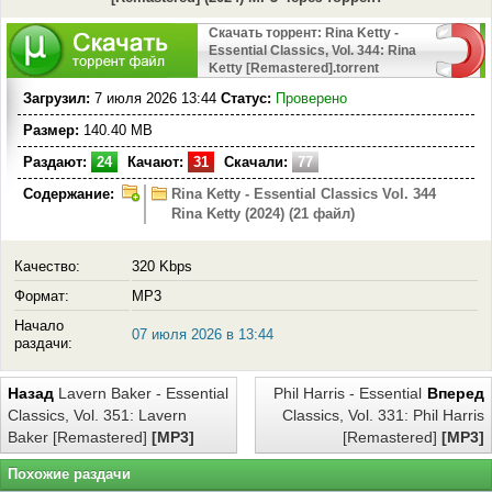
Скачать торрент: Rina Ketty -
Essential Classics, Vol. 344: Rina
Ketty [Remastered].torrent
Загрузил:
7 июля 2026 13:44
Статус:
Проверено
Размер:
140.40 MB
Раздают:
24
Качают:
31
Скачали:
77
Содержание:
Rina Ketty - Essential Classics Vol. 344
Rina Ketty (2024) (21 файл)
Качество:
320 Kbps
Формат:
MP3
Начало
07 июля 2026 в 13:44
раздачи:
Назад
Lavern Baker - Essential
Phil Harris - Essential
Вперед
Classics, Vol. 351: Lavern
Classics, Vol. 331: Phil Harris
Baker [Remastered]
[MP3]
[Remastered]
[MP3]
Похожие раздачи