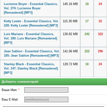
Lucienne Boyer - Essential Classics,
145.16 MB
18
24
Vol. 274: Lucienne Boyer
[Remastered]
[MP3]
Ketty Lester - Essential Classics, Vol.
115.30 MB
17
22
228: Ketty Lester [Remastered]
[MP3]
Luis Mariano - Essential Classics,
130.82 MB
242
322
Vol. 180: Luis Mariano [Remastered]
[MP3]
Jean Sablon - Essential Classics, Vol.
141.06 MB
222
296
185: Jean Sablon [Remastered]
[MP3]
Stanley Black - Essential Classics,
128.72 MB
18
24
Vol. 147: Stanley Black [Remastered]
[MP3]
Добавить комментарий
Ваше Имя:
*
Ваш E-Mail: