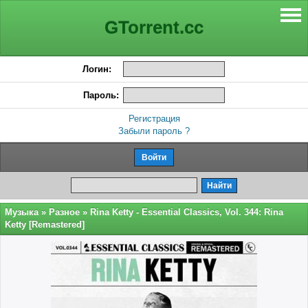
GTorrent.cc
Логин:
Пароль:
Регистрация
Забыли пароль ?
Музыка
»
Разное
» Rina Ketty - Essential Classics, Vol. 344: Rina
Ketty [Remastered]