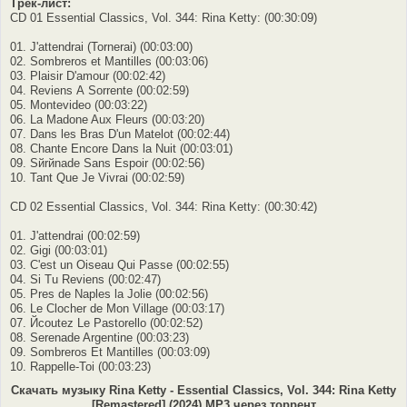
Трек-лист:
CD 01 Essential Classics, Vol. 344: Rina Ketty: (00:30:09)
01. J'attendrai (Tornerai) (00:03:00)
02. Sombreros et Mantilles (00:03:06)
03. Plaisir D'amour (00:02:42)
04. Reviens А Sorrente (00:02:59)
05. Montevideo (00:03:22)
06. La Madone Aux Fleurs (00:03:20)
07. Dans les Bras D'un Matelot (00:02:44)
08. Chante Encore Dans la Nuit (00:03:01)
09. Sйrйnade Sans Espoir (00:02:56)
10. Tant Que Je Vivrai (00:02:59)
CD 02 Essential Classics, Vol. 344: Rina Ketty: (00:30:42)
01. J'attendrai (00:02:59)
02. Gigi (00:03:01)
03. C'est un Oiseau Qui Passe (00:02:55)
04. Si Tu Reviens (00:02:47)
05. Pres de Naples la Jolie (00:02:56)
06. Le Clocher de Mon Village (00:03:17)
07. Йcoutez Le Pastorello (00:02:52)
08. Serenade Argentine (00:03:23)
09. Sombreros Et Mantilles (00:03:09)
10. Rappelle-Toi (00:03:23)
Скачать музыку Rina Ketty - Essential Classics, Vol. 344: Rina Ketty
[Remastered] (2024) MP3 через торрент