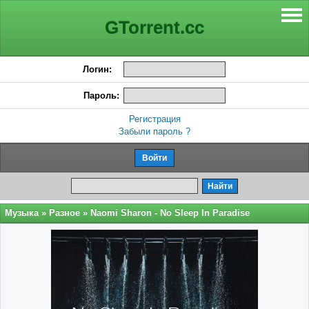
GTorrent.cc
Логин:
Пароль:
Регистрация
Забыли пароль ?
Музыка
»
Разное
» Naomi Sharon - No Sleep In Paradise