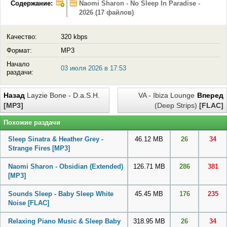
Содержание:
Naomi Sharon - No Sleep In Paradise -
2026 (17 файлов)
Качество:
320 kbps
Формат:
MP3
Начало
03 июля 2026 в 17:53
раздачи:
Назад
Layzie Bone - D.a.S.H.
VA - Ibiza Lounge
Вперед
[MP3]
(Deep Strips)
[FLAC]
Похожие раздачи
Sleep Sinatra & Heather Grey -
46.12 MB
26
34
Strange Fires
[MP3]
Naomi Sharon - Obsidian (Extended)
126.71 MB
286
381
[MP3]
Sounds Sleep - Baby Sleep White
45.45 MB
176
235
Noise
[FLAC]
Relaxing Piano Music & Sleep Baby
318.95 MB
26
34