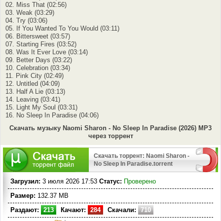
02. Miss That (02:56)
03. Weak (03:29)
04. Try (03:06)
05. If You Wanted To You Would (03:11)
06. Bittersweet (03:57)
07. Starting Fires (03:52)
08. Was It Ever Love (03:14)
09. Better Days (03:22)
10. Celebration (03:34)
11. Pink City (02:49)
12. Untitled (04:09)
13. Half A Lie (03:13)
14. Leaving (03:41)
15. Light My Soul (03:31)
16. No Sleep In Paradise (04:06)
Скачать музыку Naomi Sharon - No Sleep In Paradise (2026) MP3
через торрент
Скачать торрент: Naomi Sharon -
No Sleep In Paradise.torrent
Загрузил:
3 июля 2026 17:53
Статус:
Проверено
Размер:
132.37 MB
Раздают:
213
Качают:
284
Скачали:
710