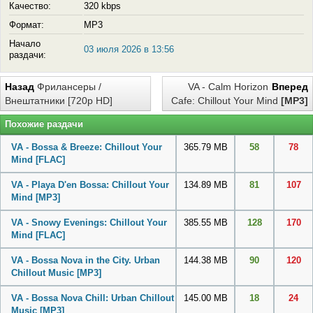
Качество:
320 kbps
Формат:
MP3
Начало
03 июля 2026 в 13:56
раздачи:
Назад
Фрилансеры /
VA - Calm Horizon
Вперед
Внештатники [720p HD]
Cafe: Chillout Your Mind
[MP3]
Похожие раздачи
VA - Bossa & Breeze: Chillout Your
365.79 MB
58
78
Mind
[FLAC]
VA - Playa D'en Bossa: Chillout Your
134.89 MB
81
107
Mind
[MP3]
VA - Snowy Evenings: Chillout Your
385.55 MB
128
170
Mind
[FLAC]
VA - Bossa Nova in the City. Urban
144.38 MB
90
120
Chillout Music
[MP3]
VA - Bossa Nova Chill: Urban Chillout
145.00 MB
18
24
Music
[MP3]