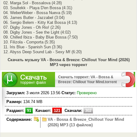
02. Marga Sol - Bossalova (4:28)
03. Soultekk - Playa D'en Bossa (4:31)
04. WeberWeber - Bossa Nueva (5:19)
05. James Butler - Jazzabel (3:04)
06. Sergio Belem - Kitty Kat Bossa (4:13)
07. Digby Jones - Oh Rio! (2:26)
08. Digby Jones - See the Light (4:02)
09. Chilled Ibiza - Baby Blue Bossa (7:50)
10. Filizola - Comporta (5:35)
11. Iris Blue - Spanish Sun (3:36)
12. Abyss Deep Sound Lab - Sexy Mf (6:20)
Скачать музыку VA - Bossa & Breeze: Chillout Your Mind (2026)
MP3 через торрент
Скачать торрент: VA - Bossa &
Breeze: Chillout Your Mind.torrent
Загрузил:
3 июля 2026 13:56
Статус:
Проверено
Размер:
134.74 MB
Раздают:
91
Качают:
121
Скачали:
302
Содержание:
VA - Bossa & Breeze_Chillout Your Mind
(2026) MP3 (13 файлов)