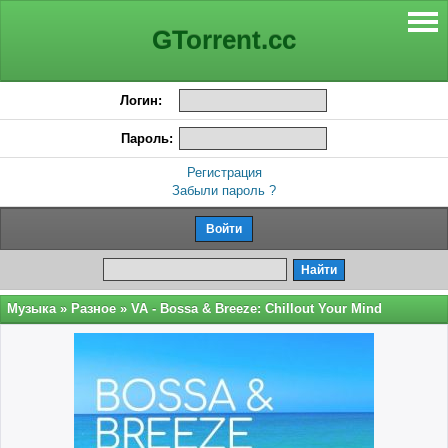
GTorrent.cc
Логин:
Пароль:
Регистрация
Забыли пароль ?
Музыка
»
Разное
» VA - Bossa & Breeze: Chillout Your Mind