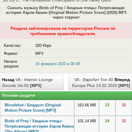
|02:03| 27. The Fantabulous Emancipation of One Harley Quinn
Скачать музыку Birds of Prey / Хищные птицы: Потрясающая
история Харли Квинн (Original Motion Picture Score) (2020) MP3
через торрент
Раздача заблокирована на территории России по
требованию правообладателя.
Качество:
320 Kbps
Формат:
MP3
Начало
15 февраля 2020 в 00:48
раздачи:
Назад
VA - Interior Lounge
VA - ЕвроХит Топ 40
Вперед
Sounds Vol.02
[MP3]
Europa Plus 14.02.2020
[MP3]
Похожие раздачи
Bloodshot / Бладшот (Original
163.66 MB
23
31
Motion Picture Score)
[MP3]
Birds of Prey / Хищные птицы:
101.14 MB
24
31
Потрясающая история Харли Квинн
(The Album)
[MP3]