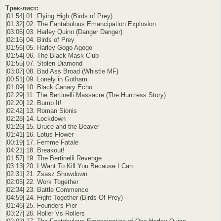
Трек-лист:
|01:54| 01. Flying High (Birds of Prey)
|01:32| 02. The Fantabulous Emancipation Explosion
|03:06| 03. Harley Quinn (Danger Danger)
|02:16| 04. Birds of Prey
|01:56| 05. Harley Gogo Agogo
|01:54| 06. The Black Mask Club
|01:55| 07. Stolen Diamond
|03:07| 08. Bad Ass Broad (Whistle MF)
|00:51| 09. Lonely in Gotham
|01:09| 10. Black Canary Echo
|02:29| 11. The Bertinelli Massacre (The Huntress Story)
|02:20| 12. Bump It!
|02:42| 13. Roman Sionis
|02:28| 14. Lockdown
|01:26| 15. Bruce and the Beaver
|01:41| 16. Lotus Flower
|00:19| 17. Femme Fatale
|04:21| 18. Breakout!
|01:57| 19. The Bertinelli Revenge
|03:13| 20. I Want To Kill You Because I Can
|02:31| 21. Zsasz Showdown
|02:05| 22. Work Together
|02:34| 23. Battle Commence
|04:59| 24. Fight Together (Birds Of Prey)
|01:46| 25. Founders Pier
|03:27| 26. Roller Vs Rollers