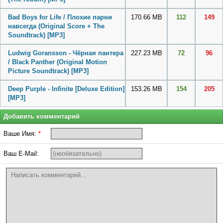
Bad Boys for Life / Плохие парни
170.66 MB
112
149
навсегда (Original Score + The
Soundtrack)
[MP3]
Ludwig Goransson - Чёрная пантера
227.23 MB
72
96
/ Black Panther (Original Motion
Picture Soundtrack)
[MP3]
Deep Purple - Infinite [Deluxe Edition]
153.26 MB
154
205
[MP3]
Добавить комментарий
Ваше Имя:
*
Ваш E-Mail: