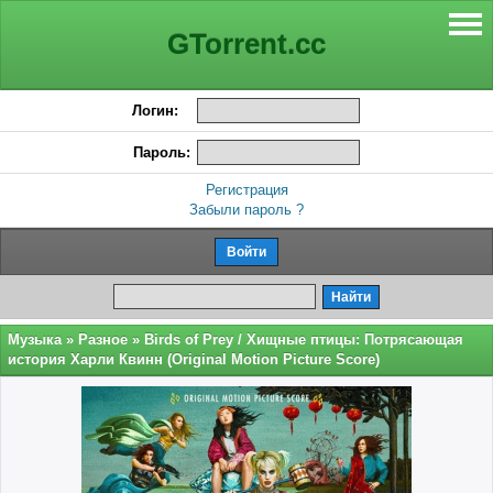
GTorrent.cc
Логин:
Пароль:
Регистрация
Забыли пароль ?
Музыка
»
Разное
» Birds of Prey / Хищные птицы: Потрясающая
история Харли Квинн (Original Motion Picture Score)