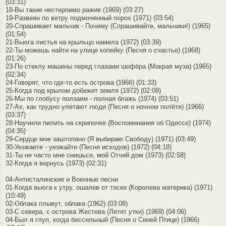
(03:31)
18-Вы такие нестерпимо ражие (1969) (03:27)
19-Развеян по ветру подмоченный порох (1971) (03:54)
20-Спрашивает мальчик - Почему (Спрашивайте, мальчики!) (1965)
(01:54)
21-Вьюга листья на крыльцо намела (1972) (03:39)
22-Ты можешь найти на улице копейку (Песня о счастье) (1968)
(01:26)
23-По стеклу машины перед глазами шофёра (Мокрая муза) (1965)
(02:34)
24-Говорят, что где-то есть острова (1966) (01:33)
25-Когда под крылом добежит земля (1972) (02:08)
26-Мы по глобусу ползаем - полная блажь (1974) (03:51)
27-Ах, как трудно улетают люди (Песня о ночном полёте) (1966)
(03:37)
28-Научили пилить на скрипочке (Воспоминания об Одессе) (1974)
(04:35)
29-Сердце мое заштопано (Я выбираю Свободу) (1971) (03:49)
30-Уезжаете - уезжайте (Песня исходов) (1972) (04:18)
31-Ты не часто мне снишься, мой Отчий дом (1973) (02:58)
32-Когда я вернусь (1973) (02:31)
04-Антисталинские и Военные песни
01-Когда вьюга к утру, ошалев от тоски (Королева материка) (1971)
(10:49)
02-Облака плывут, облака (1962) (03:08)
03-С севера, с острова Жестева (Летят утки) (1969) (04:06)
04-Был я глуп, когда бессильный (Песня о Синей Птице) (1966)