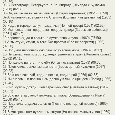
(02:18)
05-В Петрограде, Петербурге, в Ленинграде (Чехарда с буквами)
(1968) (02:30)
06-Ой, не шейте вы евреи ливреи (Предостережение) (1964) (00:50)
07-А начальник всё спьяну о Сталине (Больничная цыганочка) (1963)
(05:18)
08-Когда в городе гаснут праздники (Ночной дозор) (1964) (02:58)
09-Мы поехали за город, а за городом дожди (За семью заборами)
(1961) (02:42)
10-Королевич, да и только, в сумке пиво и сучок (1969) (07:56)
11-А ты стучи, стучи, а тебе Бог простит (Всё не вовремя) (1966)
(02:50)
12-Получил персональную пенсию (Черное море) (1963) (04:17)
13-Непричастный искусству, недопущенный в храм (Желание славы)
(1972) (07:15)
14-Не жалею ничуть, ни о чём (Опыт ностальгии) (1973) (06:33)
15-Покатились всяченые разности (Бессмертный Кузьмин) (1967)
(09:22)
16-Баю-баю-баю-бай, ходи в петлю, ходи в рай (1966) (02:33)
17-Ни гневом, ни порицаньем давно уж мы не бряцаем (Поезд) (1966)
(03:46)
18-Лил жуткий дождь, шел страшный снег (Легенда о табаке) (1969)
(06:33)
19-Всю ночь за стеной ворковала гитара (Возвращение на Итаку)
(1969) (05:45)
20-Подстилала удача соломки (Песня о последней правоте) (1969)
(02:27)
21-В матершинном субботнем загуле (На сопках Маньчжурии) (1969)