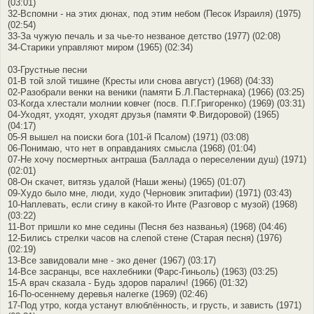
(03:01)
32-Вспомни - на этих дюнах, под этим небом (Песок Израиля) (1975)
(02:54)
33-За чужую печаль и за чье-то незваное детство (1977) (02:08)
34-Старики управляют миром (1965) (02:34)
03-Грустные песни
01-В той злой тишине (Кресты или снова август) (1968) (04:33)
02-Разобрали венки на веники (памяти Б.Л.Пастернака) (1966) (03:25)
03-Когда хлестали молнии ковчег (посв. П.Г.Григоренко) (1969) (03:31)
04-Уходят, уходят, уходят друзья (памяти Ф.Вигдоровой) (1965)
(04:17)
05-Я вышел на поиски бога (101-й Псалом) (1971) (03:08)
06-Понимаю, что нет в оправданиях смысла (1968) (01:04)
07-Не хочу посмертных антраша (Баллада о переселении душ) (1971)
(02:01)
08-Он скачет, витязь удалой (Наши жены) (1965) (01:07)
09-Худо было мне, люди, худо (Черновик эпитафии) (1971) (03:43)
10-Наплевать, если сгину в какой-то Инте (Разговор с музой) (1968)
(03:22)
11-Вот пришли ко мне седины (Песня без названья) (1968) (04:46)
12-Бились стрелки часов на слепой стене (Старая песня) (1976)
(02:19)
13-Все завидовали мне - эко денег (1967) (03:17)
14-Все засранцы, все нахлебники (Фарс-Гиньоль) (1963) (03:25)
15-А врач сказала - Будь здоров паралич! (1966) (01:32)
16-По-осеннему деревья налегке (1969) (02:46)
17-Под утро, когда устанут влюблённость, и грусть, и зависть (1971)