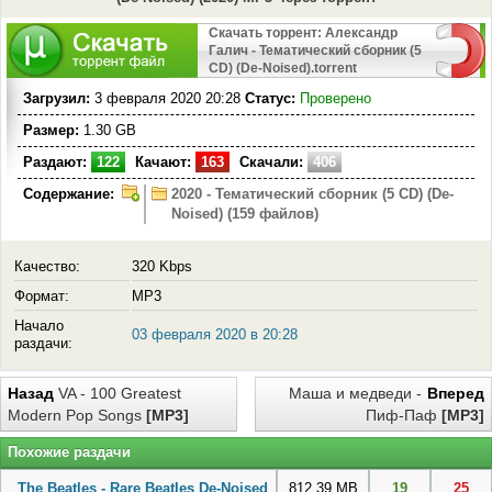
Скачать торрент: Александр
Галич - Тематический сборник (5
CD) (De-Noised).torrent
Загрузил:
3 февраля 2020 20:28
Статус:
Проверено
Размер:
1.30 GB
Раздают:
122
Качают:
163
Скачали:
406
Содержание:
2020 - Тематический сборник (5 CD) (De-
Noised) (159 файлов)
Качество:
320 Kbps
Формат:
MP3
Начало
03 февраля 2020 в 20:28
раздачи:
Назад
VA - 100 Greatest
Маша и медведи -
Вперед
Modern Pop Songs
[MP3]
Пиф-Паф
[MP3]
Похожие раздачи
The Beatles - Rare Beatles De-Noised
812.39 MB
19
25