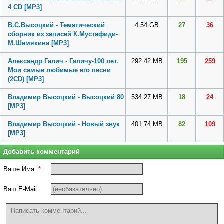
4 CD
[MP3]
В.С.Высоцкий - Тематический
4.54 GB
27
36
сборник из записей К.Мустафиди-
М.Шемякина
[MP3]
Александр Галич - Галичу-100 лет.
292.42 MB
195
259
Мои самые любимые его песни
(2CD)
[MP3]
Владимир Высоцкий - Высоцкий 80
534.27 MB
18
24
[MP3]
Владимир Высоцкий - Новый звук
401.74 MB
82
109
[MP3]
Добавить комментарий
Ваше Имя:
*
Ваш E-Mail: