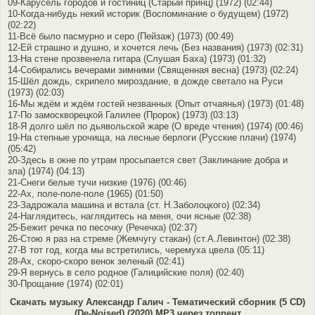
09-Карусель городов и гостиниц (Старый принц) (1972) (02:44)
10-Когда-нибудь некий историк (Воспоминание о будущем) (1972)
(02:22)
11-Всё было пасмурно и серо (Пейзаж) (1973) (00:49)
12-Ей страшно и душно, и хочется лечь (Без названия) (1973) (02:31)
13-На стене прозвенела гитара (Слушая Баха) (1973) (01:32)
14-Собирались вечерами зимними (Священная весна) (1973) (02:24)
15-Шёл дождь, скрипело мироздание, в дожде светало на Руси
(1973) (02:03)
16-Мы ждём и ждём гостей незванных (Опыт отчаянья) (1973) (01:48)
17-По замоскворецкой Галилее (Пророк) (1973) (03:13)
18-Я долго шёл по дьявольской жаре (О вреде чтения) (1974) (00:46)
19-На степные урочища, на лесные берлоги (Русские плачи) (1974)
(05:42)
20-Здесь в окне по утрам просыпается свет (Заклинание добра и
зла) (1974) (04:13)
21-Снеги белые тучи низкие (1976) (00:46)
22-Ах, поле-поле-поле (1965) (01:50)
23-Задрожала машина и встала (ст. Н.Заболоцкого) (02:34)
24-Наглядитесь, наглядитесь на меня, очи ясные (02:38)
25-Бежит речка по песочку (Речечка) (02:37)
26-Стою я раз на стреме (Жемчугу стакан) (ст.А.Левинтон) (02:38)
27-В тот год, когда мы встретились, черемуха цвела (05:11)
28-Ах, скоро-скоро венок зеленый (02:41)
29-Я вернусь в село родное (Галицийские поля) (02:40)
30-Прощание (1974) (02:01)
Скачать музыку Александр Галич - Тематический сборник (5 CD)
(De-Noised) (2020) MP3 через торрент