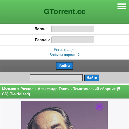
GTorrent.cc
Логин:
Пароль:
Регистрация
Забыли пароль ?
Музыка
»
Разное
» Александр Галич - Тематический сборник (5
CD) (De-Noised)