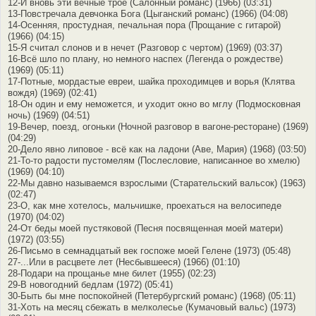
12-И вновь эти вечные трое (Салонный романс) (1966) (03:31)
13-Повстречала девчонка Бога (Цыганский романс) (1966) (04:08)
14-Осенняя, простудная, печальная пора (Прощание с гитарой)
(1966) (04:15)
15-Я считал слонов и в нечет (Разговор с чертом) (1969) (03:37)
16-Всё шло по плану, но немного наспех (Легенда о рождестве)
(1969) (05:11)
17-Потные, мордастые евреи, шайка проходимцев и ворья (Клятва
вождя) (1969) (02:41)
18-Он один и ему неможется, и уходит окно во мглу (Подмосковная
ночь) (1969) (04:51)
19-Вечер, поезд, огоньки (Ночной разговор в вагоне-ресторане) (1969)
(04:29)
20-Дело явно липовое - всё как на ладони (Аве, Мария) (1968) (03:50)
21-То-то радости пустомелям (Послесловие, написанное во хмелю)
(1969) (04:10)
22-Мы давно называемся взрослыми (Старательский вальсок) (1963)
(02:47)
23-О, как мне хотелось, мальчишке, проехаться на велосипеде
(1970) (04:02)
24-От беды моей пустяковой (Песня посвященная моей матери)
(1972) (03:55)
26-Письмо в семнадцатый век госпоже моей Гелене (1973) (05:48)
27-...Или в расцвете лет (Несбывшееся) (1966) (01:10)
28-Подари на прощанье мне билет (1955) (02:23)
29-В новогодний бедлам (1972) (05:41)
30-Быть бы мне поспокойней (Петербургский романс) (1968) (05:11)
31-Хоть на месяц сбежать в мелколесье (Кумачовый вальс) (1973)