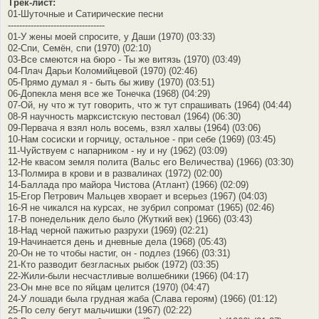
Трек-лист:
01-Шуточные и Сатирические песни
----------------------------------
01-У жены моей спросите, у Даши (1970) (03:33)
02-Спи, Семён, спи (1970) (02:10)
03-Все смеются на бюро - Ты же витязь (1970) (03:49)
04-Плач Дарьи Коломийцевой (1970) (02:46)
05-Прямо думал я - быть бы живу (1970) (03:51)
06-Допекла меня все же Тонечка (1968) (04:29)
07-Ой, ну что ж тут говорить, что ж тут спрашивать (1964) (04:44)
08-Я научность марксистскую пестовал (1964) (06:30)
09-Первача я взял ноль восемь, взял халвы (1964) (03:06)
10-Нам сосиски и горчицу, остальное - при себе (1969) (03:45)
11-Чуйствуем с напарником - ну и ну (1962) (03:09)
12-Не квасом земля полита (Вальс его Величества) (1966) (03:30)
13-Полмира в крови и в развалинах (1972) (02:00)
14-Баллада про майора Чистова (Атлант) (1966) (02:09)
15-Егор Петрович Мальцев хворает и всерьез (1967) (04:03)
16-Я не чикался на курсах, не зубрил сопромат (1965) (02:46)
17-В понедельник дело было (Жуткий век) (1966) (03:43)
18-Над черной пажитью разрухи (1969) (02:21)
19-Начинается день и дневные дела (1968) (05:43)
20-Он не то чтобы настиг, он - подлез (1966) (03:31)
21-Кто разводит безгласных рыбок (1972) (03:35)
22-Жили-были несчастливые волшебники (1966) (04:17)
23-Он мне все по яйцам целится (1970) (04:47)
24-У лошади была грудная жаба (Слава героям) (1966) (01:12)
25-По селу бегут мальчишки (1967) (02:22)