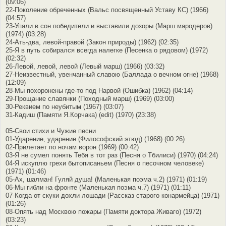
(09:06)
22-Поколение обреченных (Вальс посвященный Уставу КС) (1966)
(04:57)
23-Упали в сон победители и выставили дозоры (Марш мародеров)
(1974) (03:28)
24-Ать-два, левой-правой (Закон природы) (1962) (02:35)
25-Я в путь собирался всегда налегке (Песенка о рядовом) (1972)
(02:32)
26-Левой, левой, левой (Левый марш) (1966) (03:32)
27-Неизвестный, увенчанный славою (Баллада о вечном огне) (1968)
(12:09)
28-Мы похоронены где-то под Нарвой (Ошибка) (1962) (04:14)
29-Прощание славянки (Походный марш) (1969) (03:00)
30-Реквием по неубитым (1967) (03:07)
31-Кадиш (Памяти Я.Корчака) (edit) (1970) (23:38)
05-Свои стихи и Чужие песни
01-Ударение, ударение (Философский этюд) (1968) (00:26)
02-Прилетает по ночам ворон (1969) (00:42)
03-Я не сумел понять Тебя в тот раз (Песня о Тбилиси) (1970) (04:24)
04-Я искуплю грехи бытописаньем (Песня о песочном человеке)
(1971) (01:46)
05-Ах, шалман! Гуляй душа! (Маленькая поэма ч.2) (1971) (01:19)
06-Мы гибли на фронте (Маленькая поэма ч.7) (1971) (01:11)
07-Когда от скуки дохли лошади (Рассказ старого конармейца) (1971)
(01:26)
08-Опять над Москвою пожары (Памяти доктора Живаго) (1972)
(03:23)