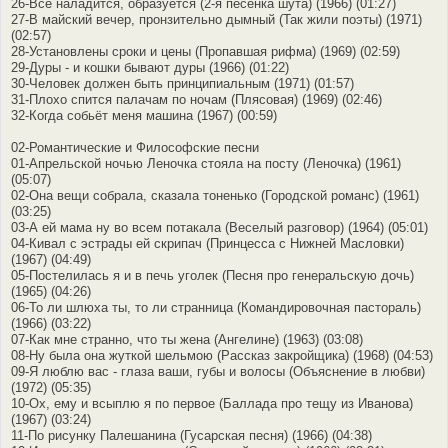
26-Все наладится, образуется (2-я песенка шута) (1966) (01:27)
27-В майский вечер, пронзительно дымный (Так жили поэты) (1971)
(02:57)
28-Установлены сроки и цены (Пропавшая рифма) (1969) (02:59)
29-Дуры - и кошки бывают дуры (1966) (01:22)
30-Человек должен быть принципиальным (1971) (01:57)
31-Плохо спится палачам по ночам (Плясовая) (1969) (02:46)
32-Когда собьёт меня машина (1967) (00:59)
02-Романтические и Философские песни
01-Апрельской ночью Леночка стояла на посту (Леночка) (1961)
(05:07)
02-Она вещи собрала, сказала тоненько (Городской романс) (1961)
(03:25)
03-А ей мама ну во всем потакала (Веселый разговор) (1964) (05:01)
04-Кивал с эстрады ей скрипач (Принцесса с Нижней Масловки)
(1967) (04:49)
05-Постелилась я и в печь уголек (Песня про генеральскую дочь)
(1965) (04:26)
06-То ли шлюха ты, то ли странница (Командировочная пастораль)
(1966) (03:22)
07-Как мне странно, что ты жена (Ангелине) (1963) (03:08)
08-Ну была она жуткой шельмою (Рассказ закройщика) (1968) (04:53)
09-Я люблю вас - глаза ваши, губы и волосы (Объяснение в любви)
(1972) (05:35)
10-Ох, ему и всыплю я по первое (Баллада про тещу из Иванова)
(1967) (03:24)
11-По рисунку Палешанина (Гусарская песня) (1966) (04:38)