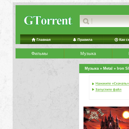
Главная
Правила
Как с
Фильмы
Музыка
Музыка
»
Metal
» Iron Sl