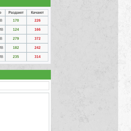
р
Раздают
Качают
MB
170
226
MB
124
166
MB
279
372
MB
182
242
MB
235
314