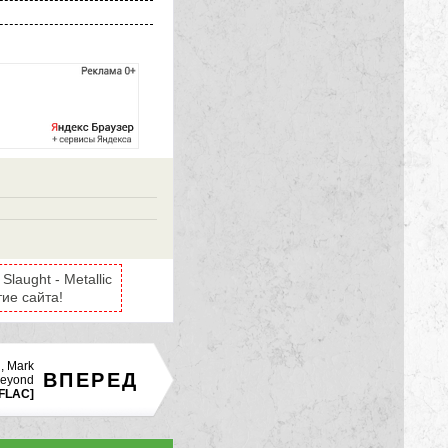
laught - Metallic
ие сайта!
, Mark
ВПЕРЕД
Beyond
[FLAC]