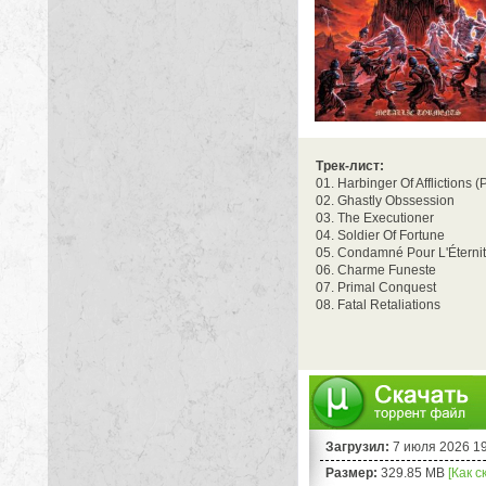
Трек-лист:
01. Harbinger Of Afflictions 
02. Ghastly Obssession
03. The Executioner
04. Soldier Of Fortune
05. Condamné Pour L'Éterni
06. Charme Funeste
07. Primal Conquest
08. Fatal Retaliations
Загрузил:
7 июля 2026 1
Размер:
329.85 MB
[Как с