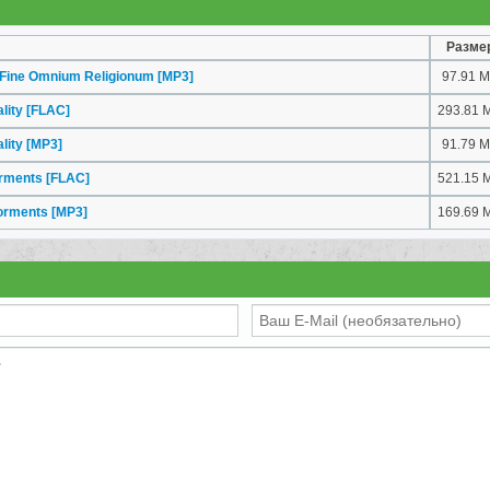
Разме
 Fine Omnium Religionum
[MP3]
97.91 
ality
[FLAC]
293.81 
ality
[MP3]
91.79 
Torments
[FLAC]
521.15 
 Torments
[MP3]
169.69 