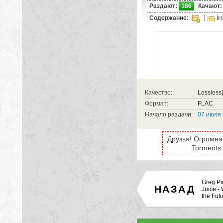
Раздают:
186
Качают:
Содержание:
Ir
Качество:
Lossles
Формат:
FLAC
Начало раздачи:
07 июля 
Друзья! Огромная
Torments 
Greg Pi
НАЗАД
Juice -
the Fut