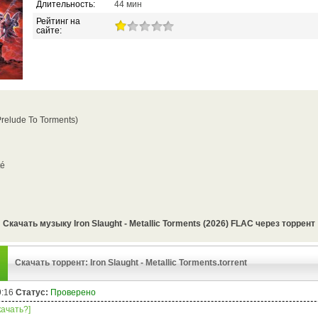
Длительность:
44 мин
Рейтинг на
сайте:
(Prelude To Torments)
té
Скачать музыку Iron Slaught - Metallic Torments (2026) FLAC через торрент
Скачать торрент: Iron Slaught - Metallic Torments.torrent
9:16
Статус:
Проверено
качать?]