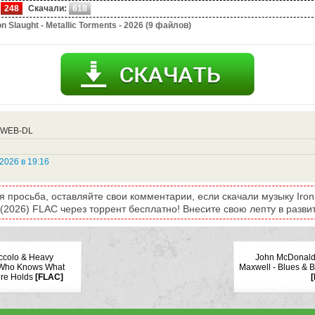
248
Скачали:
618
on Slaught - Metallic Torments - 2026 (9 файлов)
s|WEB-DL
2026 в 19:16
 просьба, оставляйте свои комментарии, если скачали музыку Iron S
(2026) FLAC через торрент бесплатно! Внесите свою лепту в развит
ccolo & Heavy
John McDonald
 Who Knows What
Maxwell - Blues & 
ure Holds
[FLAC]