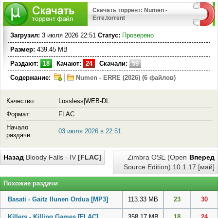
Скачать торрент: Numen -
Erre.torrent
Загрузил:
3 июля 2026 22:51
Статус:
Проверено
Размер:
439.45 MB
Раздают:
18
Качают:
24
Скачали:
59
Содержание:
Numen - ERRE (2026) (6 файлов)
Качество:
Lossless|WEB-DL
Формат:
FLAC
Начало
03 июля 2026 в 22:51
раздачи:
Назад
Bloody Falls - IV
[FLAC]
Zimbra OSE (Open
Вперед
Source Edition) 10.1.17 [май]
Похожие раздачи
Basati - Gaitz Ilunen Ordua
[MP3]
113.33 MB
23
30
Killers - Killing Games
[FLAC]
358.17 MB
18
24