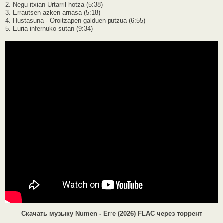
2. Negu itxian Urtarril hotza (5:38)
3. Errautsen azken arnasa (5:18)
4. Hustasuna - Oroitzapen galduen putzua (6:55)
5. Euria infernuko sutan (9:34)
Скачать музыку Numen - Erre (2026) FLAC через торрент