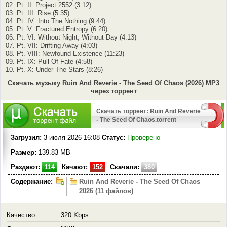
02. Pt. II: Project 2552 (3:12)
03. Pt. III: Rise (5:35)
04. Pt. IV: Into The Nothing (9:44)
05. Pt. V: Fractured Entropy (6:20)
06. Pt. VI: Without Night, Without Day (4:13)
07. Pt. VII: Drifting Away (4:03)
08. Pt. VIII: Newfound Existence (11:23)
09. Pt. IX: Pull Of Fate (4:58)
10. Pt. X: Under The Stars (8:26)
Скачать музыку Ruin And Reverie - The Seed Of Chaos (2026) MP3
через торрент
Скачать торрент: Ruin And Reverie
- The Seed Of Chaos.torrent
Загрузил:
3 июля 2026 16:08
Статус:
Проверено
Размер:
139.83 MB
Раздают:
114
Качают:
152
Скачали:
380
Содержание:
Ruin And Reverie - The Seed Of Chaos
2026 (11 файлов)
Качество:
320 Kbps