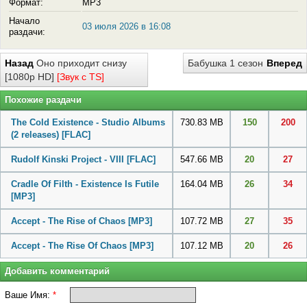
Формат:
MP3
Начало
03 июля 2026 в 16:08
раздачи:
Назад
Оно приходит снизу
Бабушка 1 сезон
Вперед
[1080p HD]
[Звук с TS]
Похожие раздачи
The Cold Existence - Studio Albums
730.83 MB
150
200
(2 releases)
[FLAC]
Rudolf Kinski Project - VIII
[FLAC]
547.66 MB
20
27
Cradle Of Filth - Existence Is Futile
164.04 MB
26
34
[MP3]
Accept - The Rise of Chaos
[MP3]
107.72 MB
27
35
Accept - The Rise Of Chaos
[MP3]
107.12 MB
20
26
Добавить комментарий
Ваше Имя:
*