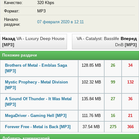
Качество:
320 Kbps
Формат:
MP3
Начало
07 февраля 2020 в 12:11
раздачи:
Назад
VA - Luxury Deep House
VA - Catalyst: Basslife
Вперед
[MP3]
DnB
[MP3]
Похожие раздачи
Brothers of Metal - Emblas Saga
128.85 MB
26
34
[MP3]
Mystic Prophecy - Metal Division
102.32 MB
99
132
[MP3]
A Sound Of Thunder - It Was Metal
135.84 MB
27
36
[MP3]
MegaDriver - Gaming Hell
[MP3]
111.76 MB
16
21
Forever Free - Metal is Back
[MP3]
37.54 MB
275
366
Добавить комментарий