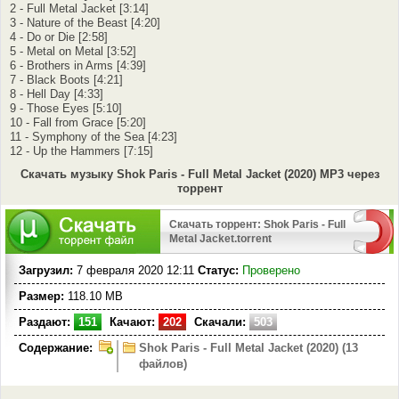
2 - Full Metal Jacket [3:14]
3 - Nature of the Beast [4:20]
4 - Do or Die [2:58]
5 - Metal on Metal [3:52]
6 - Brothers in Arms [4:39]
7 - Black Boots [4:21]
8 - Hell Day [4:33]
9 - Those Eyes [5:10]
10 - Fall from Grace [5:20]
11 - Symphony of the Sea [4:23]
12 - Up the Hammers [7:15]
Скачать музыку Shok Paris - Full Metal Jacket (2020) MP3 через
торрент
Скачать торрент: Shok Paris - Full
Metal Jacket.torrent
Загрузил:
7 февраля 2020 12:11
Статус:
Проверено
Размер:
118.10 MB
Раздают:
151
Качают:
202
Скачали:
503
Содержание:
Shok Paris - Full Metal Jacket (2020) (13
файлов)