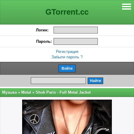
GTorrent.cc
Логин:
Пароль:
Регистрация
Забыли пароль ?
Музыка
»
Metal
» Shok Paris - Full Metal Jacket