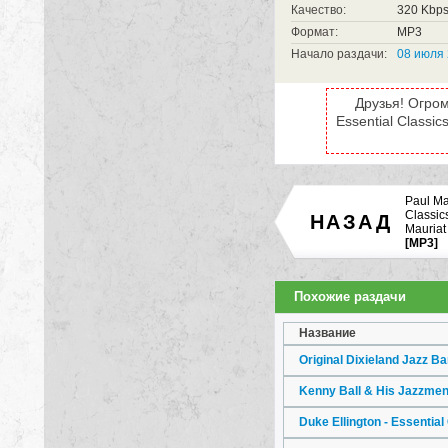
Качество:
320 Kbp
Формат:
MP3
Начало раздачи:
08 июля 
Друзья! Огром
Essential Classi
Paul Mau
Classics
НАЗАД
Mauriat
[MP3]
Похожие раздачи
Название
Duke Ellington - Essential