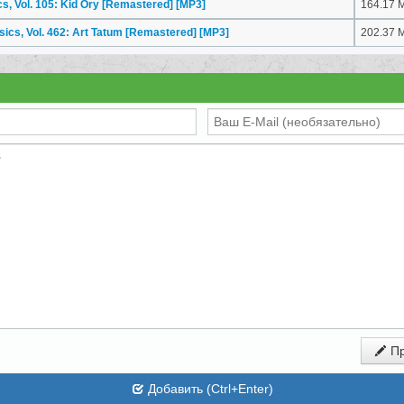
ics, Vol. 105: Kid Ory [Remastered]
[MP3]
164.17 
ssics, Vol. 462: Art Tatum [Remastered]
[MP3]
202.37 
Пр
Добавить (Ctrl+Enter)