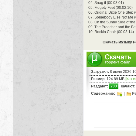
04. Snag it (00:03:01)
05. Fidgety Feet (00:02:10)
06. Original Dixie One Step 
07. Somebody Else Not Me (
08. On the Sunny Side of the 
09. The Preacher and the Be
10. Rockin Chair (00:03:14)
Скачать музыку Pee
Загрузил:
8 июля 2026 1
Размер:
124.89 MB
[Как с
Раздают:
233
Качают:
Содержание:
Pe