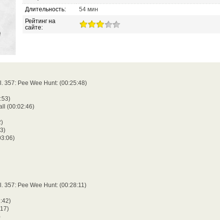
Длительность:
54 мин
Рейтинг на
сайте:
l. 357: Pee Wee Hunt: (00:25:48)
:53)
ll (00:02:46)
2)
3)
03:06)
l. 357: Pee Wee Hunt: (00:28:11)
2:42)
:17)
)