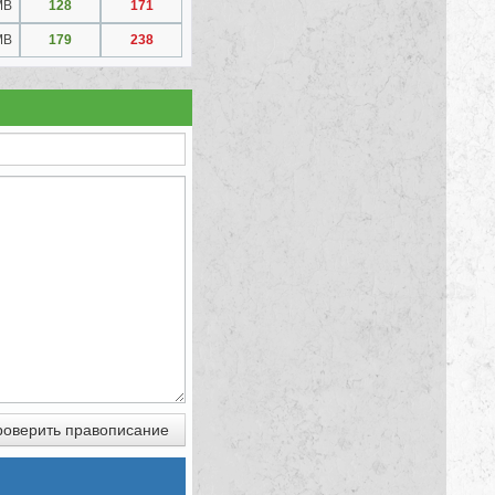
MB
128
171
MB
179
238
оверить правописание