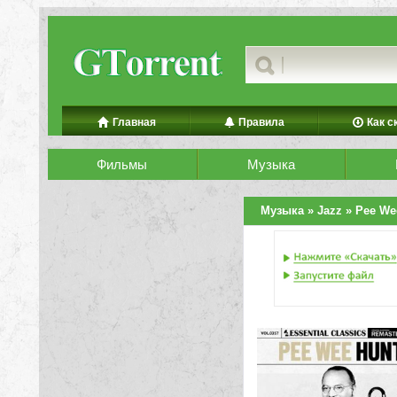
Главная
Правила
Как с
Фильмы
Музыка
Музыка
»
Jazz
» Pee Wee