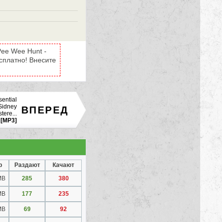
Pee Wee Hunt -
есплатно! Внесите
sential
 Sidney
ВПЕРЕД
tere...
[MP3]
р
Раздают
Качают
MB
P3]
285
380
MB
177
235
MB
69
92