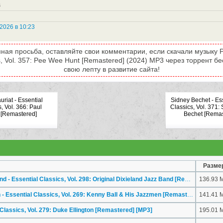
s
2026 в 10:23
ная просьба, оставляйте свои комментарии, если скачали музыку 
cs, Vol. 357: Pee Wee Hunt [Remastered] (2024) MP3 через торрент б
свою лепту в развитие сайта!
riat - Essential
Sidney Bechet - Es
, Vol. 366: Paul
Classics, Vol. 371:
 [Remastered]
Bechet [Remas
Разме
Original Dixieland Jazz Band - Essential Classics, Vol. 298: Original Dixieland Jazz Band [Remastered]
136.93 
[M
Kenny Ball & His Jazzmen - Essential Classics, Vol. 269: Kenny Ball & His Jazzmen [Remastered]
141.41 
[MP3]
 Classics, Vol. 279: Duke Ellington [Remastered]
[MP3]
195.01 