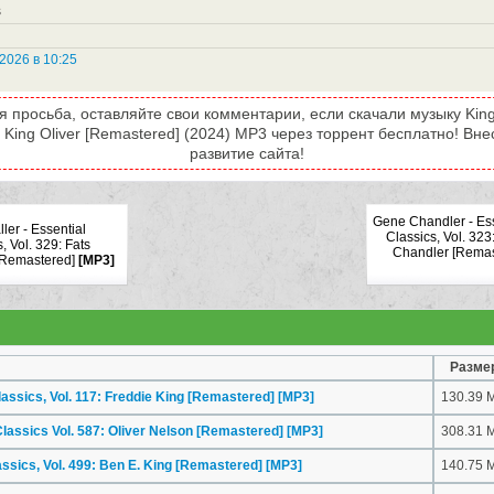
s
2026 в 10:25
 просьба, оставляйте свои комментарии, если скачали музыку King O
7: King Oliver [Remastered] (2024) MP3 через торрент бесплатно! Вн
развитие сайта!
Gene Chandler - Ess
ler - Essential
Classics, Vol. 32
, Vol. 329: Fats
Chandler [Remast
[Remastered]
[MP3]
Разме
lassics, Vol. 117: Freddie King [Remastered]
[MP3]
130.39 
 Classics Vol. 587: Oliver Nelson [Remastered]
[MP3]
308.31 
lassics, Vol. 499: Ben E. King [Remastered]
[MP3]
140.75 