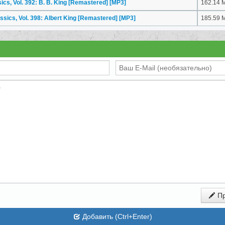
sics, Vol. 392: B. B. King [Remastered]
[MP3]
162.14 
assics, Vol. 398: Albert King [Remastered]
[MP3]
185.59 
Пр
Добавить (Ctrl+Enter)