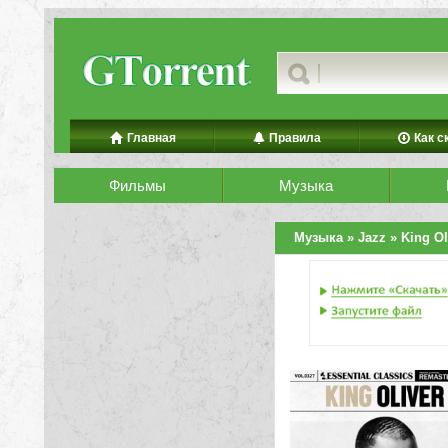
Главная
Правила
Как с
Фильмы
Музыка
Музыка
»
Jazz
» King Oli