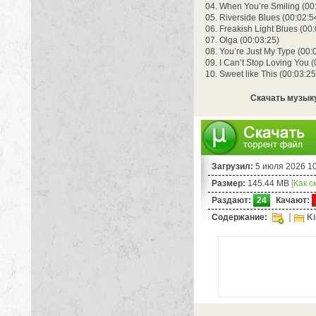
04. When You’re Smiling (00
05. Riverside Blues (00:02:5
06. Freakish Light Blues (00
07. Olga (00:03:25)
08. You’re Just My Type (00:
09. I Can’t Stop Loving You 
10. Sweet like This (00:03:25
Скачать музыку 
Загрузил:
5 июля 2026 1
Размер:
145.44 MB
[Как с
Раздают:
24
Качают:
Содержание:
Ki