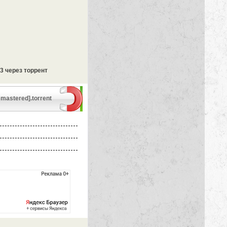
P3 через торрент
emastered].torrent