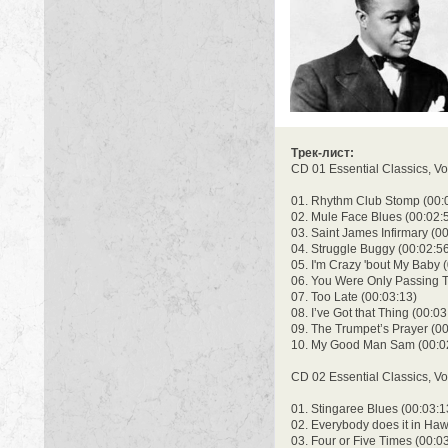
Трек-лист:
CD 01 Essential Classics, Vol
01. Rhythm Club Stomp (00:
02. Mule Face Blues (00:02:
03. Saint James Infirmary (0
04. Struggle Buggy (00:02:5
05. I'm Crazy 'bout My Baby 
06. You Were Only Passing T
07. Too Late (00:03:13)
08. I’ve Got that Thing (00:03
09. The Trumpet’s Prayer (00
10. My Good Man Sam (00:0
CD 02 Essential Classics, Vol
01. Stingaree Blues (00:03:1
02. Everybody does it in Haw
03. Four or Five Times (00:0