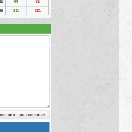
MB
69
92
MB
211
281
оверить правописание