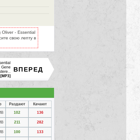
liver - Essential
есите свою лепту в
ential
3: Gene
ВПЕРЕД
ere...
[MP3]
р
Раздают
Качают
MB
102
136
MB
211
282
MB
100
133