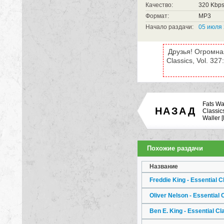
Качество:
320 Kbp
Формат:
MP3
Начало раздачи:
05 июля 
Друзья! Огромная
Classics, Vol. 32
Fats Wal
НАЗАД
Classics
Waller 
Похожие раздачи
Название
Freddie King - Essential C
Oliver Nelson - Essential
Ben E. King - Essential C