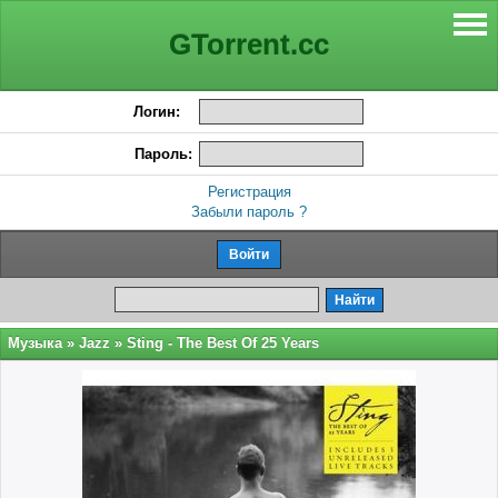
GTorrent.cc
Логин:
Пароль:
Регистрация
Забыли пароль ?
Музыка
»
Jazz
» Sting - The Best Of 25 Years