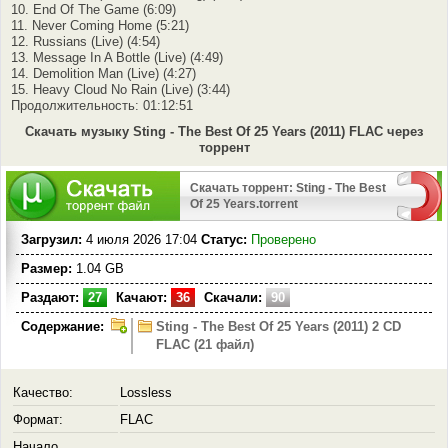
10. End Of The Game (6:09)
11. Never Coming Home (5:21)
12. Russians (Live) (4:54)
13. Message In A Bottle (Live) (4:49)
14. Demolition Man (Live) (4:27)
15. Heavy Cloud No Rain (Live) (3:44)
Продолжительность: 01:12:51
Скачать музыку Sting - The Best Of 25 Years (2011) FLAC через
торрент
Скачать торрент: Sting - The Best
Of 25 Years.torrent
Загрузил:
4 июля 2026 17:04
Статус:
Проверено
Размер:
1.04 GB
Раздают:
27
Качают:
36
Скачали:
90
Содержание:
Sting - The Best Of 25 Years (2011) 2 CD
FLAC (21 файл)
Качество:
Lossless
Формат:
FLAC
Начало