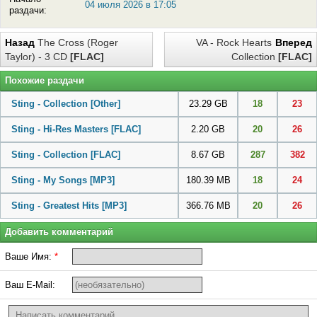
04 июля 2026 в 17:05
раздачи:
Назад
The Cross (Roger
VA - Rock Hearts
Вперед
Taylor) - 3 CD
[FLAC]
Collection
[FLAC]
Похожие раздачи
Sting - Collection
[Other]
23.29 GB
18
23
Sting - Hi-Res Masters
[FLAC]
2.20 GB
20
26
Sting - Collection
[FLAC]
8.67 GB
287
382
Sting - My Songs
[MP3]
180.39 MB
18
24
Sting - Greatest Hits
[MP3]
366.76 MB
20
26
Добавить комментарий
Ваше Имя:
*
Ваш E-Mail: