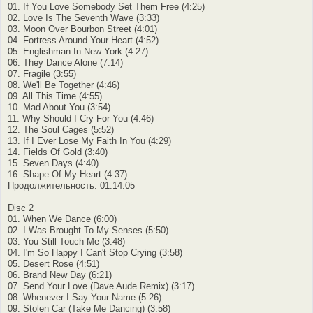
01. If You Love Somebody Set Them Free (4:25)
02. Love Is The Seventh Wave (3:33)
03. Moon Over Bourbon Street (4:01)
04. Fortress Around Your Heart (4:52)
05. Englishman In New York (4:27)
06. They Dance Alone (7:14)
07. Fragile (3:55)
08. We'll Be Together (4:46)
09. All This Time (4:55)
10. Mad About You (3:54)
11. Why Should I Cry For You (4:46)
12. The Soul Cages (5:52)
13. If I Ever Lose My Faith In You (4:29)
14. Fields Of Gold (3:40)
15. Seven Days (4:40)
16. Shape Of My Heart (4:37)
Продолжительность: 01:14:05
Disc 2
01. When We Dance (6:00)
02. I Was Brought To My Senses (5:50)
03. You Still Touch Me (3:48)
04. I'm So Happy I Can't Stop Crying (3:58)
05. Desert Rose (4:51)
06. Brand New Day (6:21)
07. Send Your Love (Dave Aude Remix) (3:17)
08. Whenever I Say Your Name (5:26)
09. Stolen Car (Take Me Dancing) (3:58)