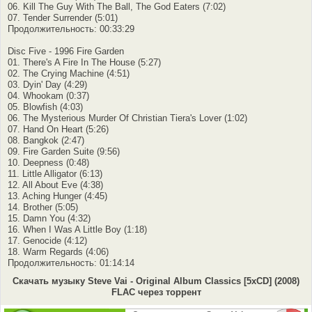
06. Kill The Guy With The Ball, The God Eaters (7:02)
07. Tender Surrender (5:01)
Продолжительность: 00:33:29
Disc Five - 1996 Fire Garden
01. There's A Fire In The House (5:27)
02. The Crying Machine (4:51)
03. Dyin' Day (4:29)
04. Whookam (0:37)
05. Blowfish (4:03)
06. The Mysterious Murder Of Christian Tiera's Lover (1:02)
07. Hand On Heart (5:26)
08. Bangkok (2:47)
09. Fire Garden Suite (9:56)
10. Deepness (0:48)
11. Little Alligator (6:13)
12. All About Eve (4:38)
13. Aching Hunger (4:45)
14. Brother (5:05)
15. Damn You (4:32)
16. When I Was A Little Boy (1:18)
17. Genocide (4:12)
18. Warm Regards (4:06)
Продолжительность: 01:14:14
Скачать музыку Steve Vai - Original Album Classics [5xCD] (2008)
FLAC через торрент