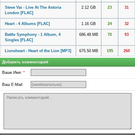
Steve Vai - Live At The Astoria
2.12 GB
23
31
London
[FLAC]
Heart - 4 Albums
[FLAC]
1.16 GB
24
32
Battle Symphony - 1 Album, 4
686.48 MB
70
93
Singles
[FLAC]
Lionsheart - Heart of the Lion
[MP3]
675.50 MB
195
260
Добавить комментарий
Ваше Имя:
*
Ваш E-Mail: