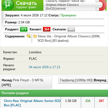
Скачать торрент: Steve Vai -
Original Album Classics
[5xCD].torrent
Загрузил:
4 июля 2026 17:12
Статус:
Проверено
Размер:
2.04 GB
Раздают:
273
Качают:
364
Скачали:
909
Содержание:
Steve Vai - Original Album Classics [2008,
5CD Box] (83 файла)
Качество:
Lossless
Формат:
FLAC
Начало
04 июля 2026 в 17:13
раздачи:
Назад
Pink Floyd - 3 MFSL
Гарфилд [1080p HD]
Вперед
[APE]
Похожие раздачи
Chris Rea: Original Album Series 5CD
1.58 GB
216
287
Box
[FLAC]