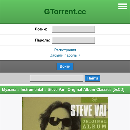
GTorrent.cc
Логин:
Пароль:
Регистрация
Забыли пароль ?
Музыка
»
Instrumental
» Steve Vai - Original Album Classics [5xCD]