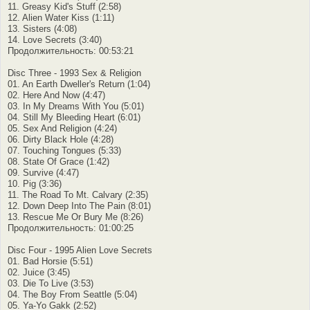
11. Greasy Kid's Stuff (2:58)
12. Alien Water Kiss (1:11)
13. Sisters (4:08)
14. Love Secrets (3:40)
Продолжительность: 00:53:21
Disc Three - 1993 Sex & Religion
01. An Earth Dweller's Return (1:04)
02. Here And Now (4:47)
03. In My Dreams With You (5:01)
04. Still My Bleeding Heart (6:01)
05. Sex And Religion (4:24)
06. Dirty Black Hole (4:28)
07. Touching Tongues (5:33)
08. State Of Grace (1:42)
09. Survive (4:47)
10. Pig (3:36)
11. The Road To Mt. Calvary (2:35)
12. Down Deep Into The Pain (8:01)
13. Rescue Me Or Bury Me (8:26)
Продолжительность: 01:00:25
Disc Four - 1995 Alien Love Secrets
01. Bad Horsie (5:51)
02. Juice (3:45)
03. Die To Live (3:53)
04. The Boy From Seattle (5:04)
05. Ya-Yo Gakk (2:52)