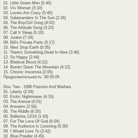
01. Little Green Men (5:40)
02. Viv Woman (3:10)
03. Lovers Are Crazy (5:40)
04. Salamanders In The Sun (2:26)
05. The Boy/Girl Song (4:02)
06. The Attitude Song (3:23)
07. Call It Sleep (5:10)
08. Junkie (7:24)
09. Bill's Private Parts (0:17)
10. Next Stop Earth (0:35)
11. There's Something Dead In Here (3:46)
12. So Happy (2:44)
13. Bledsoe Bluvd (4:22)
14. Burnin' Down The Mountain (4:22)
15. Chronic Insomnia (2:05)
Продолжительность: 00:55:05
Disc Two - 1990 Passion And Warfare
01. Liberty (2:04)
02. Erotic Nightmares (4:15)
03. The Animal (4:01)
04. Answers (2:56)
05. The Riddle (6:25)
06. Ballerina 12/24 (1:43)
07. For The Love Of God (6:04)
08. The Audience Is Listening (5:30)
09. I Would Love To (3:42)
10. Blue Powder (4:45)