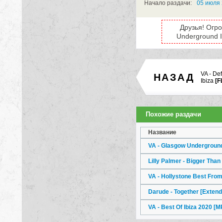
Начало раздачи:
05 июля 
Друзья! Огр
Underground I
VA - De
НАЗАД
Ibiza
[F
Похожие раздачи
Название
VA - Glasgow Underground
Lilly Palmer - Bigger Tha
VA - Hollystone Best Fro
Darude - Together [Exten
VA - Best Of Ibiza 2020
[M