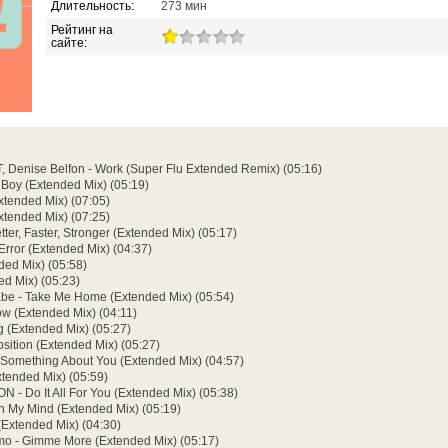
Длительность:
273 мин
Рейтинг на
сайте:
, Denise Belfon - Work (Super Flu Extended Remix) (05:16)
Boy (Extended Mix) (05:19)
xtended Mix) (07:05)
Extended Mix) (07:25)
ter, Faster, Stronger (Extended Mix) (05:17)
Error (Extended Mix) (04:37)
ded Mix) (05:58)
ed Mix) (05:23)
be - Take Me Home (Extended Mix) (05:54)
ow (Extended Mix) (04:11)
 (Extended Mix) (05:27)
sition (Extended Mix) (05:27)
 Something About You (Extended Mix) (04:57)
Extended Mix) (05:59)
- Do It All For You (Extended Mix) (05:38)
On My Mind (Extended Mix) (05:19)
 (Extended Mix) (04:30)
mo - Gimme More (Extended Mix) (05:17)