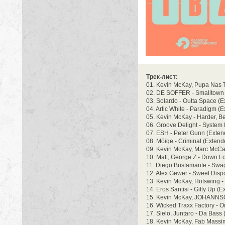
Трек-лист:
01. Kevin McKay, Pupa Nas T
02. DE SOFFER - Smalltown 
03. Solardo - Outta Space (E
04. Artic White - Paradigm (
05. Kevin McKay - Harder, Bet
06. Groove Delight - System 
07. ESH - Peter Gunn (Exten
08. Mōiqe - Criminal (Extend
09. Kevin McKay, Marc McCa
10. Matt, George Z - Down L
11. Diego Bustamante - Swag
12. Alex Gewer - Sweet Dispo
13. Kevin McKay, Hotswing -
14. Eros Santisi - Gitty Up (
15. Kevin McKay, JOHANNSON 
16. Wicked Traxx Factory - 
17. Sielo, Juntaro - Da Bass
18. Kevin McKay, Fab Massi