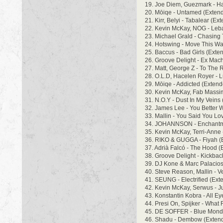
19. Joe Diem, Guezmark - H
20. Mōiqe - Untamed (Extend
21. Kirr, Belyi - Tabalear (Ex
22. Kevin McKay, NOG - Leb
23. Michael Grald - Chasing
24. Hotswing - Move This Wa
25. Baccus - Bad Girls (Exte
26. Groove Delight - Ex Mac
27. Matt, George Z - To The 
28. O.L.D, Hacelen Royer - L
29. Mōiqe - Addicted (Extend
30. Kevin McKay, Fab Massim
31. N.O.Y - Dust In My Veins
32. James Lee - You Better W
33. Mallin - You Said You L
34. JOHANNSON - Enchantme
35. Kevin McKay, Terri-Anne
36. RIKO & GUGGA - Fiyah (E
37. Adrià Falcó - The Hood (
38. Groove Delight - Kickbac
39. DJ Kone & Marc Palacios
40. Steve Reason, Mallin - V
41. SEUNG - Electrified (Ext
42. Kevin McKay, Serwus - J
43. Konstantin Kobra - All E
44. Presi On, Spijker - What
45. DE SOFFER - Blue Monda
46. Shadu - Dembow (Extend