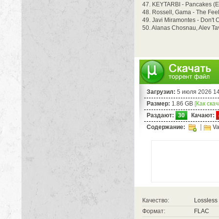
47. KEYTARBI - Pancakes (E
48. Rossell, Gama - The Feel
49. Javi Miramontes - Don't 
50. Alanas Chosnau, Alev Ta
Загрузил:
5 июля 2026 1
Размер:
1.86 GB
[Как ска
Раздают:
30
Качают:
Содержание:
Va
Качество:
Lossless
Формат:
FLAC