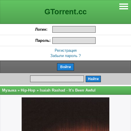
GTorrent.cc
Логин:
Пароль:
Регистрация
Забыли пароль ?
Музыка
»
Hip-Hop
» Isaiah Rashad - It's Been Awful