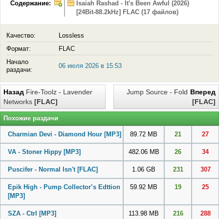
Содержание:
Isaiah Rashad - It's Been Awful (2026)
[24Bit-88.2kHz] FLAC (17 файлов)
Качество:
Lossless
Формат:
FLAC
Начало
06 июля 2026 в 15:53
раздачи:
Назад
Fire-Toolz - Lavender
Jump Source - Fold
Вперед
Networks
[FLAC]
[FLAC]
Похожие раздачи
Charmian Devi - Diamond Hour
[MP3]
89.72 MB
21
27
VA - Stoner Hippy
[MP3]
482.06 MB
26
34
Puscifer - Normal Isn't
[FLAC]
1.06 GB
231
307
Epik High - Pump Collector’s Edttion
59.92 MB
19
25
[MP3]
SZA - Ctrl
[MP3]
113.98 MB
216
288