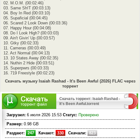
02. M.O.M. (00:02:46)
03. Same Sh!T (00:03:13)
04. Boy In Red (00:03:10)
05. Supaficial (00:04:45)
06. Scared 2 Look Down (00:03:36)
07. Happy Hour (00:04:08)
08. Do I Look High? (00:03:03)
09. Ain't Givin' Up (00:03:57)
10. Gtky (00:02:33)
11. Cameras (00:03:49)
12. Act Normal (00:04:13)
13. 10 States Away (00:02:35)
14. Nuthin 2 Hide (00:03:51)
15. Superpwrs (00:03:33)
16. 719 Freestyle (00:02:23)
Скачать музыку Isaiah Rashad - It's Been Awful (2026) FLAC через
торрент
Скачать торрент: Isaiah Rashad -
It's Been Awful.torrent
Загрузил:
6 июля 2026 15:53
Статус:
Проверено
Размер:
0.98 GB
Раздают:
247
Качают:
330
Скачали:
823