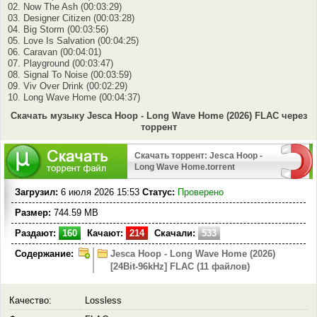
02. Now The Ash (00:03:29)
03. Designer Citizen (00:03:28)
04. Big Storm (00:03:56)
05. Love Is Salvation (00:04:25)
06. Caravan (00:04:01)
07. Playground (00:03:47)
08. Signal To Noise (00:03:59)
09. Viv Over Drink (00:02:29)
10. Long Wave Home (00:04:37)
Скачать музыку Jesca Hoop - Long Wave Home (2026) FLAC через
торрент
Скачать торрент: Jesca Hoop -
Long Wave Home.torrent
Загрузил:
6 июля 2026 15:53
Статус:
Проверено
Размер:
744.59 MB
Раздают:
160
Качают:
214
Скачали:
533
Содержание:
Jesca Hoop - Long Wave Home (2026)
[24Bit-96kHz] FLAC (11 файлов)
Качество:
Lossless