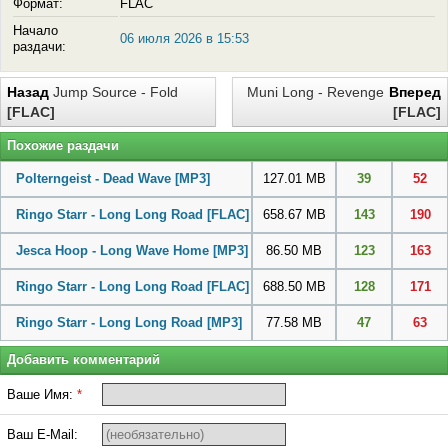
Формат:
FLAC
Начало
06 июля 2026 в 15:53
раздачи:
Назад
Jump Source - Fold
Muni Long - Revenge
Вперед
[FLAC]
[FLAC]
Похожие раздачи
Polterngeist - Dead Wave
[MP3]
127.01 MB
39
52
Ringo Starr - Long Long Road
[FLAC]
658.67 MB
143
190
Jesca Hoop - Long Wave Home
[MP3]
86.50 MB
123
163
Ringo Starr - Long Long Road
[FLAC]
688.50 MB
128
171
Ringo Starr - Long Long Road
[MP3]
77.58 MB
47
63
Добавить комментарий
Ваше Имя:
*
Ваш E-Mail: