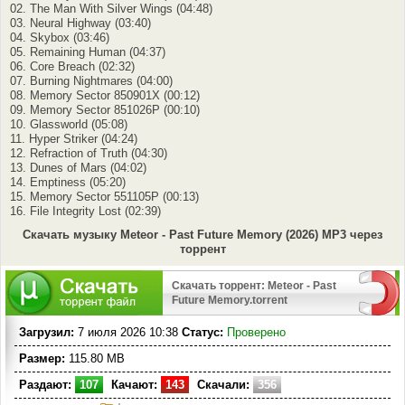
02. The Man With Silver Wings (04:48)
03. Neural Highway (03:40)
04. Skybox (03:46)
05. Remaining Human (04:37)
06. Core Breach (02:32)
07. Burning Nightmares (04:00)
08. Memory Sector 850901X (00:12)
09. Memory Sector 851026P (00:10)
10. Glassworld (05:08)
11. Hyper Striker (04:24)
12. Refraction of Truth (04:30)
13. Dunes of Mars (04:02)
14. Emptiness (05:20)
15. Memory Sector 551105P (00:13)
16. File Integrity Lost (02:39)
Скачать музыку Meteor - Past Future Memory (2026) MP3 через
торрент
Скачать торрент: Meteor - Past
Future Memory.torrent
Загрузил:
7 июля 2026 10:38
Статус:
Проверено
Размер:
115.80 MB
Раздают:
107
Качают:
143
Скачали:
356