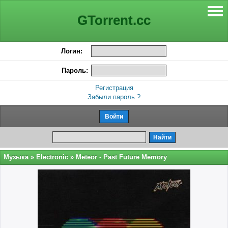
GTorrent.cc
Логин:
Пароль:
Регистрация
Забыли пароль ?
Музыка
»
Electronic
» Meteor - Past Future Memory