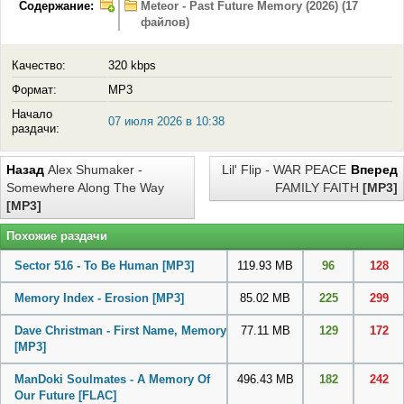
Содержание:
Meteor - Past Future Memory (2026) (17
файлов)
Качество:
320 kbps
Формат:
MP3
Начало
07 июля 2026 в 10:38
раздачи:
Назад
Alex Shumaker -
Lil' Flip - WAR PEACE
Вперед
Somewhere Along The Way
FAMILY FAITH
[MP3]
[MP3]
Похожие раздачи
Sector 516 - To Be Human
[MP3]
119.93 MB
96
128
Memory Index - Erosion
[MP3]
85.02 MB
225
299
Dave Christman - First Name, Memory
77.11 MB
129
172
[MP3]
ManDoki Soulmates - A Memory Of
496.43 MB
182
242
Our Future
[FLAC]