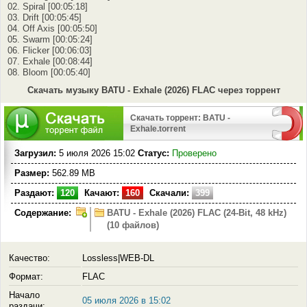
02. Spiral [00:05:18]
03. Drift [00:05:45]
04. Off Axis [00:05:50]
05. Swarm [00:05:24]
06. Flicker [00:06:03]
07. Exhale [00:08:44]
08. Bloom [00:05:40]
Скачать музыку BATU - Exhale (2026) FLAC через торрент
Скачать торрент: BATU -
Exhale.torrent
Загрузил:
5 июля 2026 15:02
Статус:
Проверено
Размер:
562.89 MB
Раздают:
120
Качают:
160
Скачали:
399
Содержание:
BATU - Exhale (2026) FLAC (24-Bit, 48 kHz)
(10 файлов)
Качество:
Lossless|WEB-DL
Формат:
FLAC
Начало
05 июля 2026 в 15:02
раздачи: