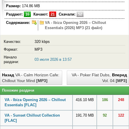
Размер:
174.86 MB
Раздают:
16
Качают:
21
Скачали:
52
Содержание:
VA - Ibiza Opening 2026 – Chillout
Essentials (2026) MP3 (21 файл)
Качество:
320 kbps
Формат:
MP3
Начало
03 июля 2026 в 13:57
раздачи:
Назад
VA - Calm Horizon Cafe:
VA - Poker Flat Dubs,
Вперед
Chillout Your Mind
[MP3]
Vol. 04
[MP3]
Похожие раздачи
VA - Ibiza Opening 2026 – Chillout
416.10 MB
186
248
Essentials
[FLAC]
VA - Sunset Chillout Collection
191.70 MB
92
122
[FLAC]