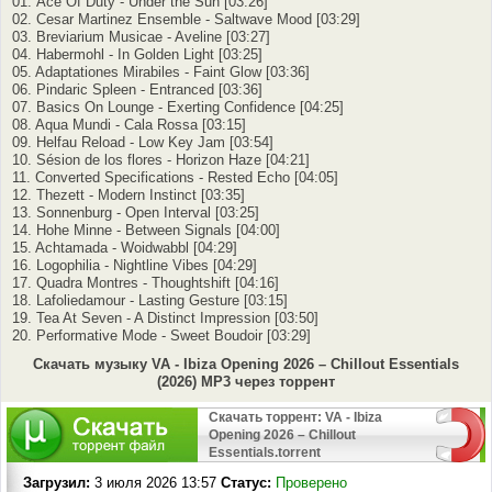
01. Ace Of Duty - Under the Sun [03:26]
02. Cesar Martinez Ensemble - Saltwave Mood [03:29]
03. Breviarium Musicae - Aveline [03:27]
04. Habermohl - In Golden Light [03:25]
05. Adaptationes Mirabiles - Faint Glow [03:36]
06. Pindaric Spleen - Entranced [03:36]
07. Basics On Lounge - Exerting Confidence [04:25]
08. Aqua Mundi - Cala Rossa [03:15]
09. Helfau Reload - Low Key Jam [03:54]
10. Sésion de los flores - Horizon Haze [04:21]
11. Converted Specifications - Rested Echo [04:05]
12. Thezett - Modern Instinct [03:35]
13. Sonnenburg - Open Interval [03:25]
14. Hohe Minne - Between Signals [04:00]
15. Achtamada - Woidwabbl [04:29]
16. Logophilia - Nightline Vibes [04:29]
17. Quadra Montres - Thoughtshift [04:16]
18. Lafoliedamour - Lasting Gesture [03:15]
19. Tea At Seven - A Distinct Impression [03:50]
20. Performative Mode - Sweet Boudoir [03:29]
Скачать музыку VA - Ibiza Opening 2026 – Chillout Essentials
(2026) MP3 через торрент
Скачать торрент: VA - Ibiza
Opening 2026 – Chillout
Essentials.torrent
Загрузил:
3 июля 2026 13:57
Статус:
Проверено