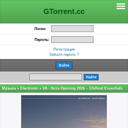
GTorrent.cc
Логин:
Пароль:
Регистрация
Забыли пароль ?
Музыка
»
Electronic
» VA - Ibiza Opening 2026 – Chillout Essentials