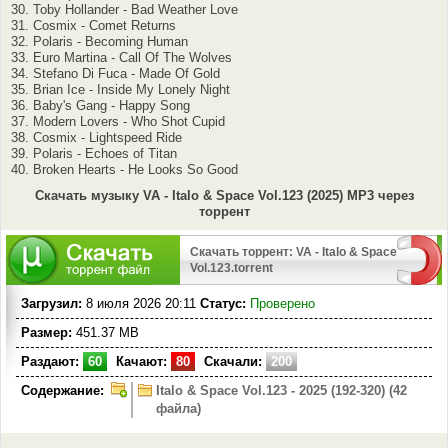
30. Toby Hollander - Bad Weather Love
31. Cosmix - Comet Returns
32. Polaris - Becoming Human
33. Euro Martina - Call Of The Wolves
34. Stefano Di Fuca - Made Of Gold
35. Brian Ice - Inside My Lonely Night
36. Baby's Gang - Happy Song
37. Modern Lovers - Who Shot Cupid
38. Cosmix - Lightspeed Ride
39. Polaris - Echoes of Titan
40. Broken Hearts - He Looks So Good
Скачать музыку VA - Italo & Space Vol.123 (2025) MP3 через
торрент
Скачать торрент: VA - Italo & Space
Vol.123.torrent
Загрузил:
8 июля 2026 20:11
Статус:
Проверено
Размер:
451.37 MB
Раздают:
60
Качают:
80
Скачали:
200
Содержание:
Italo & Space Vol.123 - 2025 (192-320) (42
файла)