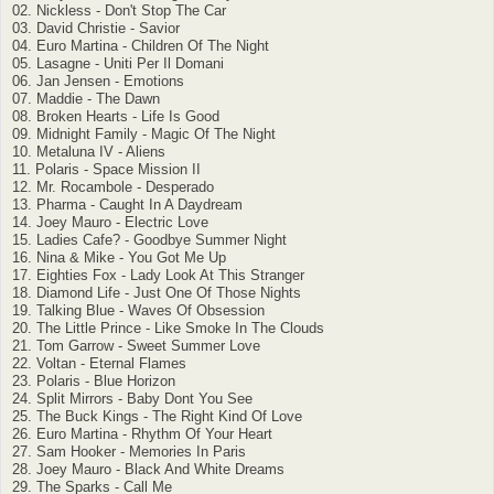
02. Nickless - Don't Stop The Car
03. David Christie - Savior
04. Euro Martina - Children Of The Night
05. Lasagne - Uniti Per Il Domani
06. Jan Jensen - Emotions
07. Maddie - The Dawn
08. Broken Hearts - Life Is Good
09. Midnight Family - Magic Of The Night
10. Metaluna IV - Aliens
11. Polaris - Space Mission II
12. Mr. Rocambole - Desperado
13. Pharma - Caught In A Daydream
14. Joey Mauro - Electric Love
15. Ladies Cafe? - Goodbye Summer Night
16. Nina & Mike - You Got Me Up
17. Eighties Fox - Lady Look At This Stranger
18. Diamond Life - Just One Of Those Nights
19. Talking Blue - Waves Of Obsession
20. The Little Prince - Like Smoke In The Clouds
21. Tom Garrow - Sweet Summer Love
22. Voltan - Eternal Flames
23. Polaris - Blue Horizon
24. Split Mirrors - Baby Dont You See
25. The Buck Kings - The Right Kind Of Love
26. Euro Martina - Rhythm Of Your Heart
27. Sam Hooker - Memories In Paris
28. Joey Mauro - Black And White Dreams
29. The Sparks - Call Me