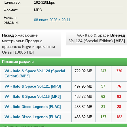
Качество:
192-320kbps
Формат:
MP3
Начало
08 июля 2026 в 20:11
раздачи:
Назад
Ужасающие
VA - Italo & Space
Вперед
материалы: Правда о
Vol.124 (Special Edition)
[MP3]
призраках Ёцуи и проклятии
Оивы [1080p HD]
Похожие раздачи
VA - Italo & Space Vol.124 (Special
722.02 MB
247
330
Edition)
[MP3]
VA - Italo & Space Vol.121
[MP3]
497.95 MB
57
76
VA - Italo & Space Vol.116
[MP3]
483.72 MB
62
83
VA - Italo Disco Legends
[FLAC]
488.82 MB
21
28
VA - Italo Disco Legends
[FLAC]
488.82 MB
137
182