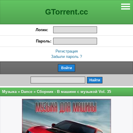
GTorrent.cc
Логин:
Пароль:
Регистрация
Забыли пароль ?
Музыка
»
Dance
» Сборник - В машине с музыкой Vol. 35