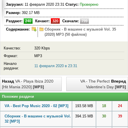
Загрузил:
11 февраля 2020 23:31
Статус:
Проверено
Размер:
392.17 MB
Раздают:
240
Качают:
320
Скачали:
799
Содержание:
Сборник - В машине с музыкой Vol. 35
(2020) MP3 (50 файлов)
Качество:
320 Kbps
Формат:
MP3
Начало
11 февраля 2020 в 23:31
раздачи:
Назад
VA - Playa Ibiza 2020
VA - The Perfect
Вперед
[Hit Mania 2020]
[MP3]
Valentine's Day
[MP3]
Похожие раздачи
VA - Best Pop Music 2020 - 02
[MP3]
193.58 MB
18
24
Сборник - В машине с музыкой Vol.
394.15 MB
30
39
32
[MP3]