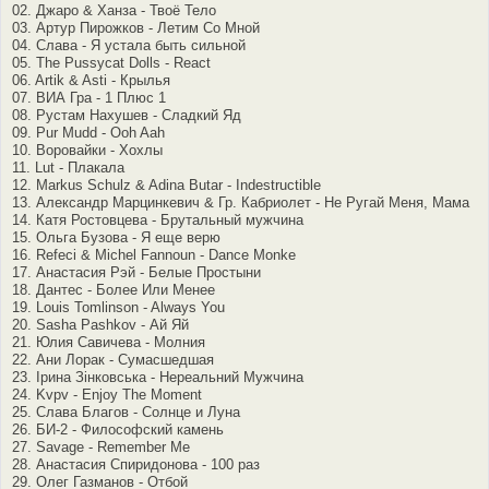
02. Джаро & Ханза - Твоё Тело
03. Артур Пирожков - Летим Со Мной
04. Слава - Я устала быть сильной
05. The Pussycat Dolls - React
06. Artik & Asti - Крылья
07. ВИА Гра - 1 Плюс 1
08. Рустам Нахушев - Сладкий Яд
09. Pur Mudd - Ooh Aah
10. Воровайки - Хохлы
11. Lut - Плакала
12. Markus Schulz & Adina Butar - Indestructible
13. Александр Марцинкевич & Гр. Кабриолет - Не Ругай Меня, Мама
14. Катя Ростовцева - Брутальный мужчина
15. Ольга Бузова - Я еще верю
16. Refeci & Michel Fannoun - Dance Monke
17. Анастасия Рэй - Белые Простыни
18. Дантес - Более Или Менее
19. Louis Tomlinson - Always You
20. Sasha Pashkov - Ай Яй
21. Юлия Савичева - Молния
22. Ани Лорак - Сумасшедшая
23. Ірина Зінковська - Нереальний Мужчина
24. Kvpv - Enjoy The Moment
25. Слава Благов - Солнце и Луна
26. БИ-2 - Философский камень
27. Savage - Remember Me
28. Анастасия Спиридонова - 100 раз
29. Олег Газманов - Отбой