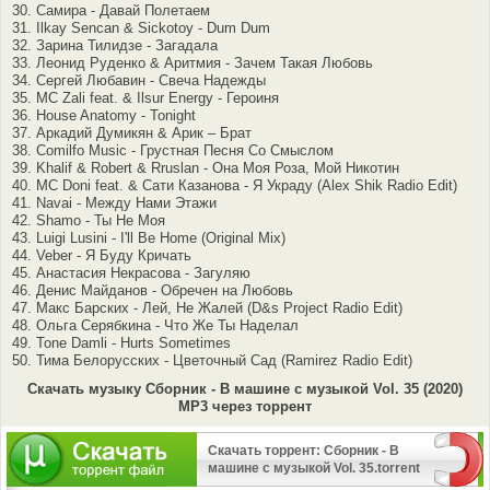
30. Самира - Давай Полетаем
31. Ilkay Sencan & Sickotoy - Dum Dum
32. Зарина Тилидзе - Загадала
33. Леонид Руденко & Аритмия - Зачем Такая Любовь
34. Сергей Любавин - Свеча Надежды
35. MC Zali feat. & Ilsur Energy - Героиня
36. House Anatomy - Tonight
37. Аркадий Думикян & Арик – Брат
38. Comilfo Music - Грустная Песня Со Смыслом
39. Khalif & Robert & Rruslan - Она Моя Роза, Мой Никотин
40. MC Doni feat. & Сати Казанова - Я Украду (Alex Shik Radio Edit)
41. Navai - Между Нами Этажи
42. Shamo - Ты Не Моя
43. Luigi Lusini - I'll Be Home (Original Mix)
44. Veber - Я Буду Кричать
45. Анастасия Некрасова - Загуляю
46. Денис Майданов - Обречен на Любовь
47. Макс Барских - Лей, Не Жалей (D&s Project Radio Edit)
48. Ольга Серябкина - Что Же Ты Наделал
49. Tone Damli - Hurts Sometimes
50. Тима Белорусских - Цветочный Сад (Ramirez Radio Edit)
Скачать музыку Сборник - В машине с музыкой Vol. 35 (2020)
MP3 через торрент
Скачать торрент: Сборник - В
машине с музыкой Vol. 35.torrent