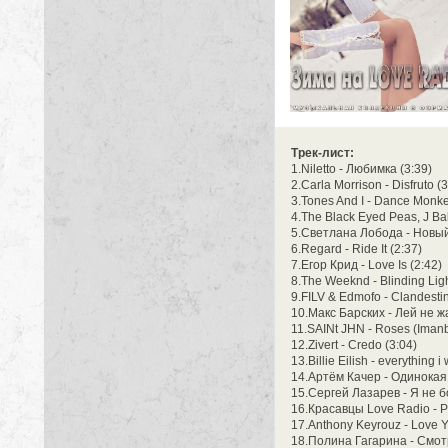
Трек-лист:
1.Niletto - Любимка (3:39)
2.Carla Morrison - Disfruto (
3.Tones And I - Dance Monke
4.The Black Eyed Peas, J Bal
5.Светлана Лобода - Новый
6.Regard - Ride It (2:37)
7.Егор Крид - Love Is (2:42)
8.The Weeknd - Blinding Ligh
9.FILV & Edmofo - Clandestin
10.Макс Барских - Лей не ж
11.SAINt JHN - Roses (Imanb
12.Zivert - Credo (3:04)
13.Billie Eilish - everything 
14.Артём Качер - Одинокая 
15.Сергей Лазарев - Я не б
16.Красавцы Love Radio - Р
17.Anthony Keyrouz - Love Yo
18.Полина Гагарина - Смотр