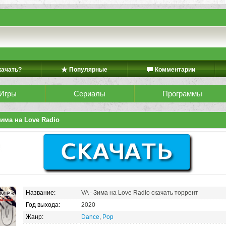
качать?
Популярные
Комментарии
Игры
Сериалы
Программы
Зима на Love Radio
Название:
VA - Зима на Love Radio скачать торрент
Год выхода:
2020
Жанр:
Dance
,
Pop