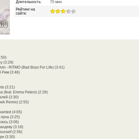
Длительность:
70 мин
Рейтинг на
сайте:
3:50)
y (3:29)
vin - RITMO (Bad Boys For Life) (3:41)
 Рим (3:46)
ts (3:21)
a (feat. Emma Peters) (2:28)
алей (3:30)
ek Remix) (2:55)
i wanted (4:05)
луна (3:25)
оюсь (3:06)
андеву (3:18)
urself (2:56)
и (3:30)