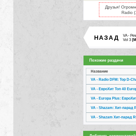
Друзья! Огромн
Radio 
VA - Р
НАЗАД
Vol 3
[M
Похожие раздачи
Название
VA - Radio DFM: Top D-Cha
VA - ЕвроХит Топ 40 Euro
VA - Europa Plus: ЕвроХит
VA - Shazam: Хит-парад R
VA - Shazam Хит-парад R
Добавить комментарий