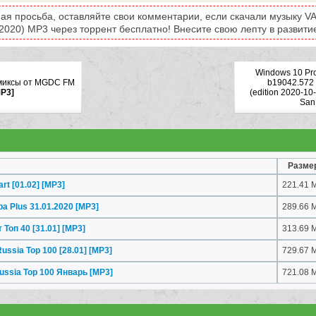
ая просьба, оставляйте свои комментарии, если скачали музыку VA
(2020) MP3 через торрент бесплатно! Внесите свою лепту в развитие
Windows 10 Pr
емиксы от MGDC FM
b19042.572 
P3]
(edition 2020-10
SanL
Разме
rt [01.02]
[MP3]
221.41 
pa Plus 31.01.2020
[MP3]
289.66 
 Топ 40 [31.01]
[MP3]
313.69 
ussia Top 100 [28.01]
[MP3]
729.67 
ussia Top 100 Январь
[MP3]
721.08 