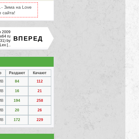
 - Зима на Love
 сайта!
o 2009
x64 ru
ВПЕРЕД
-31) by
ex [...
р
Раздают
Качают
MB
84
112
MB
16
21
MB
194
258
MB
20
26
MB
172
229