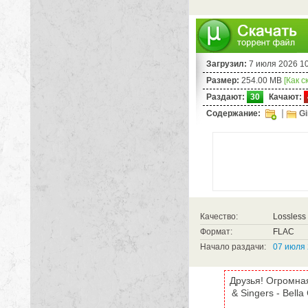
Загрузил:
7 июля 2026 1
Размер:
254.00 MB
[Как с
Раздают:
30
Качают:
Содержание:
Gi
Качество:
Lossless 
Формат:
FLAC
Начало раздачи:
07 июля 
Друзья! Огромная
& Singers - Bell