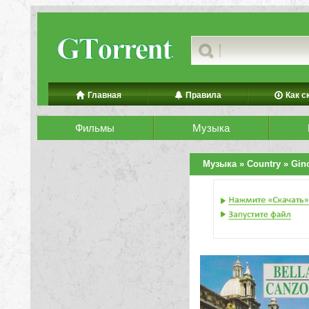
Главная
Правила
Как с
Фильмы
Музыка
Музыка
»
Country
» Gino