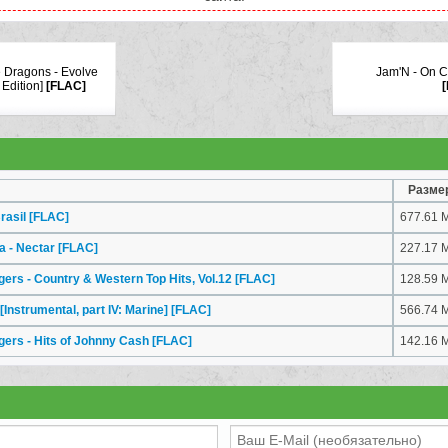
 Dragons - Evolve
Jam'N - On C
Edition]
[FLAC]
Разме
rasil
[FLAC]
677.61 
a - Nectar
[FLAC]
227.17 
gers - Country & Western Top Hits, Vol.12
[FLAC]
128.59 
[Instrumental, part IV: Marine]
[FLAC]
566.74 
gers - Hits of Johnny Cash
[FLAC]
142.16 