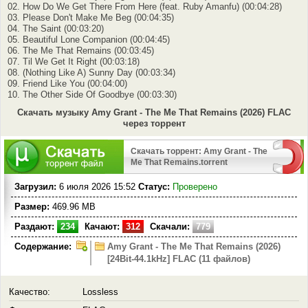
02. How Do We Get There From Here (feat. Ruby Amanfu) (00:04:28)
03. Please Don't Make Me Beg (00:04:35)
04. The Saint (00:03:20)
05. Beautiful Lone Companion (00:04:45)
06. The Me That Remains (00:03:45)
07. Til We Get It Right (00:03:18)
08. (Nothing Like A) Sunny Day (00:03:34)
09. Friend Like You (00:04:00)
10. The Other Side Of Goodbye (00:03:30)
Скачать музыку Amy Grant - The Me That Remains (2026) FLAC
через торрент
Скачать торрент: Amy Grant - The
Me That Remains.torrent
Загрузил:
6 июля 2026 15:52
Статус:
Проверено
Размер:
469.96 MB
Раздают:
234
Качают:
312
Скачали:
779
Содержание:
Amy Grant - The Me That Remains (2026)
[24Bit-44.1kHz] FLAC (11 файлов)
Качество:
Lossless