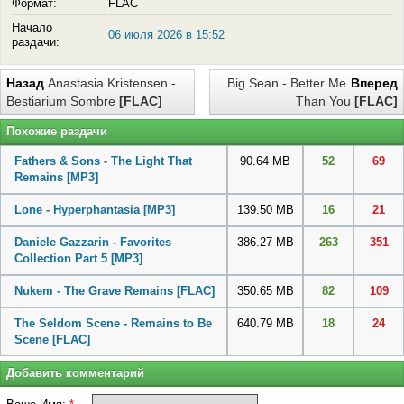
Формат:
FLAC
Начало
06 июля 2026 в 15:52
раздачи:
Назад
Anastasia Kristensen -
Big Sean - Better Me
Вперед
Bestiarium Sombre
[FLAC]
Than You
[FLAC]
Похожие раздачи
Fathers & Sons - The Light That
90.64 MB
52
69
Remains
[MP3]
Lone - Hyperphantasia
[MP3]
139.50 MB
16
21
Daniele Gazzarin - Favorites
386.27 MB
263
351
Collection Part 5
[MP3]
Nukem - The Grave Remains
[FLAC]
350.65 MB
82
109
The Seldom Scene - Remains to Be
640.79 MB
18
24
Scene
[FLAC]
Добавить комментарий