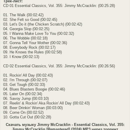
Трек-лист:
CD 01 Essential Classics, Vol. 355: Jimmy McCracklin: (00:25:28)
01. The Walk (00:02:42)
02. She Felt so Good (00:02:45)
03. Let's Do it (the Chicken Scratch) (00:02:42)
04. Georgia Slop (00:02:25)
05. I Wanna Make Love To You (00:02:32)
06. The Wobble (00:02:18)
07. Gonna Tell Your Mother (00:02:36)
08. Everybody Rock (00:02:17)
09. He Knows the Rules (00:02:58)
10. I Know (00:02:13)
CD 02 Essential Classics, Vol. 355: Jimmy McCracklin: (00:26:56)
01. Rockin' All Day (00:02:43)
02. I'm Through (00:02:07)
03. Get Tough (00:02:33)
04. Blues Blasters Boogie (00:02:46)
05. Later On (00:02:34)
06. Savoy Jump (00:03:10)
07. Reelin' & Rockin' Aka Rockin' All Day (00:02:43)
08. Beer Drinkin' Woman (00:03:00)
09. Come On (00:02:52)
10. Gotta Cut Out (00:02:28)
Скачать музыку Jimmy McCracklin - Essential Classics, Vol. 355:
Jimmy McCracklin [Remastered] (2024) MP3 через торрент