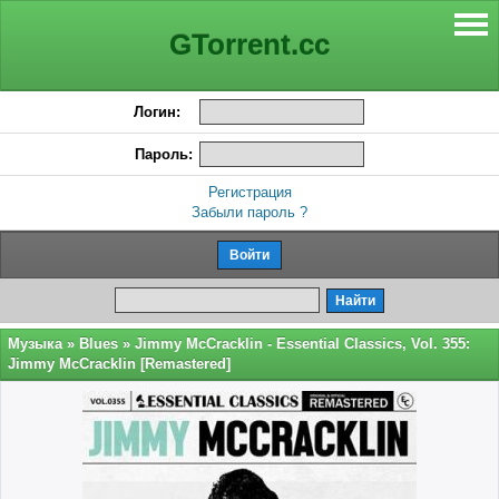
GTorrent.cc
Логин:
Пароль:
Регистрация
Забыли пароль ?
Музыка
»
Blues
» Jimmy McCracklin - Essential Classics, Vol. 355:
Jimmy McCracklin [Remastered]