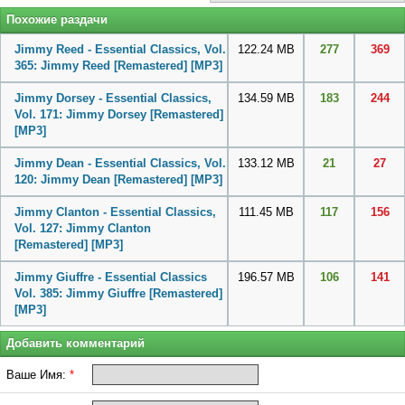
Похожие раздачи
Jimmy Reed - Essential Classics, Vol.
122.24 MB
277
369
365: Jimmy Reed [Remastered]
[MP3]
Jimmy Dorsey - Essential Classics,
134.59 MB
183
244
Vol. 171: Jimmy Dorsey [Remastered]
[MP3]
Jimmy Dean - Essential Classics, Vol.
133.12 MB
21
27
120: Jimmy Dean [Remastered]
[MP3]
Jimmy Clanton - Essential Classics,
111.45 MB
117
156
Vol. 127: Jimmy Clanton
[Remastered]
[MP3]
Jimmy Giuffre - Essential Classics
196.57 MB
106
141
Vol. 385: Jimmy Giuffre [Remastered]
[MP3]
Добавить комментарий
Ваше Имя:
*