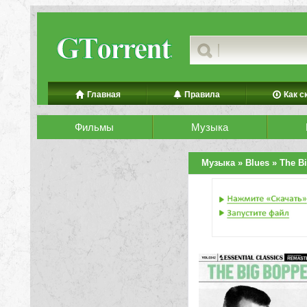
Главная
Правила
Как с
Фильмы
Музыка
Музыка
»
Blues
» The Bi