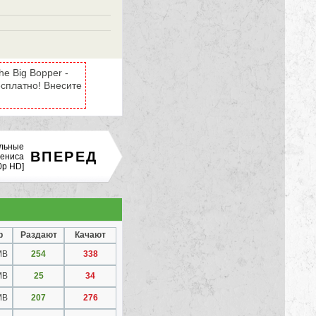
e Big Bopper -
бесплатно! Внесите
льные
ВПЕРЕД
Дениса
0p HD]
р
Раздают
Качают
MB
254
338
MB
25
34
MB
207
276