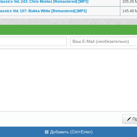
Classics Vol. 243: Chris Montez [Remastered]
[MP3]
105.26 
lassics Vol. 107: Bukka White [Remastered]
[MP3]
145.48 
Пр
Добавить (Ctrl+Enter)