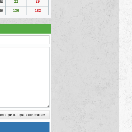
MB
22
29
MB
136
182
оверить правописание