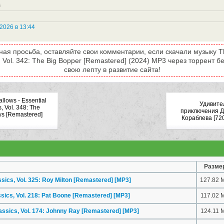
s
2026 в 13:44
ная просьба, оставляйте свои комментарии, если скачали музыку Th
s, Vol. 342: The Big Bopper [Remastered] (2024) MP3 через торрент 
свою лепту в развитие сайта!
llows - Essential
Удивите
, Vol. 348: The
приключения 
s [Remastered]
Кораблева [72
Разме
ssics, Vol. 325: Roy Milton [Remastered]
[MP3]
127.82 
ssics, Vol. 218: Pat Boone [Remastered]
[MP3]
117.02 
lassics, Vol. 174: Johnny Ray [Remastered]
[MP3]
124.11 