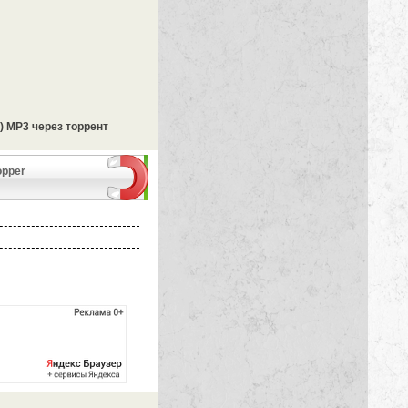
4) MP3 через торрент
opper