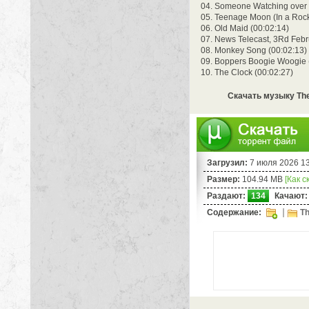
04. Someone Watching over 
05. Teenage Moon (In a Rock
06. Old Maid (00:02:14)
07. News Telecast, 3Rd Febr
08. Monkey Song (00:02:13)
09. Boppers Boogie Woogie 
10. The Clock (00:02:27)
Скачать музыку The 
Загрузил:
7 июля 2026 1
Размер:
104.94 MB
[Как с
Раздают:
134
Качают:
Содержание:
Th