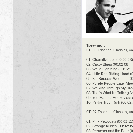
Трек-лист:
CD 01 Essential Classics, Vo
01. Chantilly Lace (00:02:23)
02. Crazy Blues (00:02:08)
03. White Lightning (00:02:1
04. Little Red Riding Hood (
05. Big Boppers Wedding (00
06. Purple People Eater Meet
07. Walking Through My Dre
08. That's What I'm Talking A
09. You Made a Monkey out o
10. It's the Truth Ruth (00:02
CD 02 Essential Classics, Vo
01. Pink Petticoats (00:02:11
02. Strange Kisses (00:02:05
03. Preacher and the Bear (