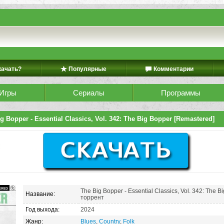
качать?
Популярные
Комментарии
Игры
Сериалы
Программы
g Bopper - Essential Classics, Vol. 342: The Big Bopper [Remastered]
The Big Bopper - Essential Classics, Vol. 342: The 
Название:
торрент
Год выхода:
2024
Жанр:
Blues
,
Country
,
Folk