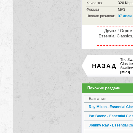
Качество:
320 Kbp
Формат:
MP3
Начало раздачи:
07 июля 
Друзья! Огром
Essential Classic
The Swa
Classics
НАЗАД
Swallow
[MP3]
Похожие раздачи
Название
Roy Milton - Essential Cla
Pat Boone - Essential Cla
Johnny Ray - Essential C