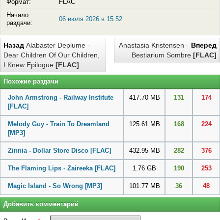
Формат:
FLAC
Начало
06 июля 2026 в 15:52
раздачи:
Назад
Alabaster Deplume -
Anastasia Kristensen -
Вперед
Dear Children Of Our Children,
Bestiarium Sombre
[FLAC]
I Knew Epilogue
[FLAC]
Похожие раздачи
John Armstrong - Railway Institute
417.70 MB
131
174
[FLAC]
Melody Guy - Train To Dreamland
125.61 MB
168
224
[MP3]
Zinnia - Dollar Store Disco
[FLAC]
432.95 MB
282
376
The Flaming Lips - Zaireeka
[FLAC]
1.76 GB
190
253
Magic Island - So Wrong
[MP3]
101.77 MB
36
48
Добавить комментарий