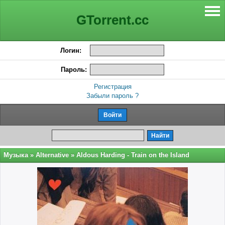
GTorrent.cc
Логин:
Пароль:
Регистрация
Забыли пароль ?
Музыка
»
Alternative
» Aldous Harding - Train on the Island