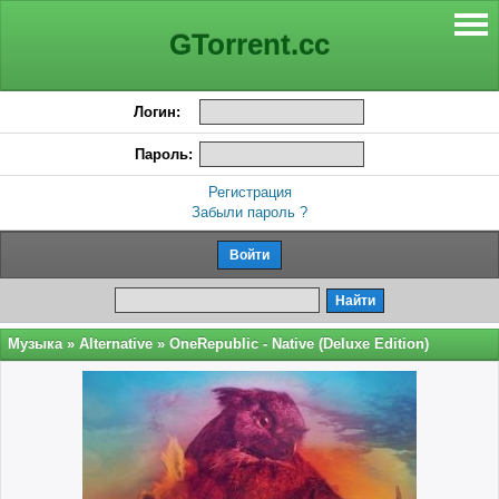
GTorrent.cc
Логин:
Пароль:
Регистрация
Забыли пароль ?
Музыка
»
Alternative
» OneRepublic - Native (Deluxe Edition)