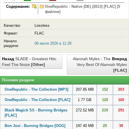
Содержание:
OneRepublic - Native (DE) (2013) [FLAC] (5
файлов)
Качество:
Lossless
Формат:
FLAC
Начало
06 июля 2026 в 11:28
раздачи:
Назад
SLADE - Greatest Hits:
Alannah Myles - The
Вперед
Feel The Noize
[Other]
Very Best Of Alannah Myles
[FLAC]
Похожие раздачи
OneRepublic - The Collection
[MP3]
207.85 MB
152
203
OneRepublic - The Collection
[FLAC]
1.77 GB
120
160
Black Magick SS - Burning Bridges
272.52 MB
219
291
[FLAC]
Bon Jovi - Burning Bridges
[OGG]
197.40 MB
29
38