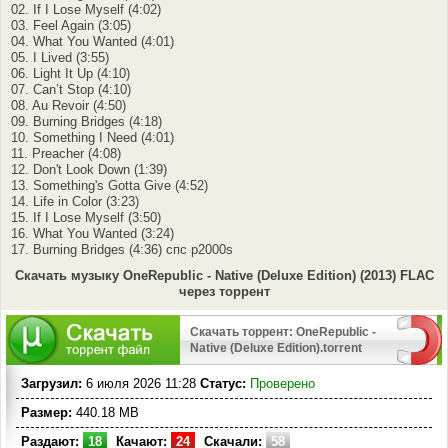
02. If I Lose Myself (4:02)
03. Feel Again (3:05)
04. What You Wanted (4:01)
05. I Lived (3:55)
06. Light It Up (4:10)
07. Can’t Stop (4:10)
08. Au Revoir (4:50)
09. Burning Bridges (4:18)
10. Something I Need (4:01)
11. Preacher (4:08)
12. Don't Look Down (1:39)
13. Something's Gotta Give (4:52)
14. Life in Color (3:23)
15. If I Lose Myself (3:50)
16. What You Wanted (3:24)
17. Burning Bridges (4:36) спс p2000s
Скачать музыку OneRepublic - Native (Deluxe Edition) (2013) FLAC
через торрент
Скачать торрент: OneRepublic -
Native (Deluxe Edition).torrent
Загрузил:
6 июля 2026 11:28
Статус:
Проверено
Размер:
440.18 MB
Раздают:
18
Качают:
24
Скачали:
58