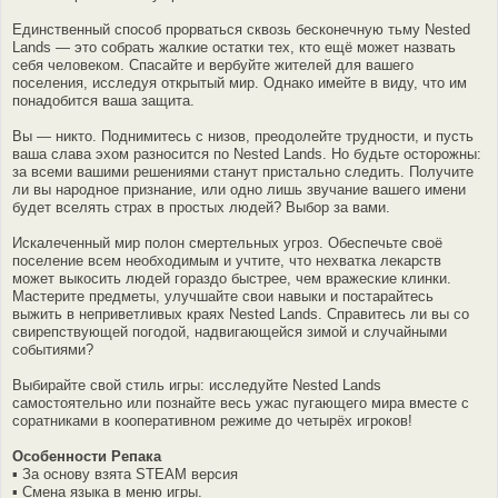
Единственный способ прорваться сквозь бесконечную тьму Nested
Lands — это собрать жалкие остатки тех, кто ещё может назвать
себя человеком. Спасайте и вербуйте жителей для вашего
поселения, исследуя открытый мир. Однако имейте в виду, что им
понадобится ваша защита.
Вы — никто. Поднимитесь с низов, преодолейте трудности, и пусть
ваша слава эхом разносится по Nested Lands. Но будьте осторожны:
за всеми вашими решениями станут пристально следить. Получите
ли вы народное признание, или одно лишь звучание вашего имени
будет вселять страх в простых людей? Выбор за вами.
Искалеченный мир полон смертельных угроз. Обеспечьте своё
поселение всем необходимым и учтите, что нехватка лекарств
может выкосить людей гораздо быстрее, чем вражеские клинки.
Мастерите предметы, улучшайте свои навыки и постарайтесь
выжить в неприветливых краях Nested Lands. Справитесь ли вы со
свирепствующей погодой, надвигающейся зимой и случайными
событиями?
Выбирайте свой стиль игры: исследуйте Nested Lands
самостоятельно или познайте весь ужас пугающего мира вместе с
соратниками в кооперативном режиме до четырёх игроков!
Особенности Репака
▪ За основу взята STEAM версия
▪ Смена языка в меню игры.