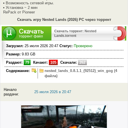
▪ Возможность сетевой игры.
▪ Установка ~ 2 мин
RePack от Pioneer
Скачать игру Nested Lands (2026) PC через торрент
Скачать торрент: Nested
Lands.torrent
Загрузил:
25 июля 2026 20:47
Статус:
Проверено
Размер:
9.83 GB
Раздают:
79
Качают:
105
Скачали:
262
Содержание:
nested_lands_0.8.1.1_(92512)_win_gog (4
файла)
Начало
25 июля 2026 в 20:47
раздачи: