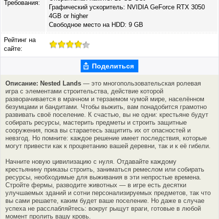
Требования:
Графический ускоритель: NVIDIA GeForce RTX 3050
4GB or higher
Свободное место на HDD: 9 GB
Рейтинг на
сайте:
Поделиться
Описание: Nested Lands
— это многопользовательская ролевая
игра с элементами строительства, действие которой
разворачивается в мрачном и терзаемом чумой мире, населённом
безумцами и бандитами. Чтобы выжить, вам понадобится грамотно
развивать своё поселение. К счастью, вы не одни: крестьяне будут
собирать ресурсы, мастерить предметы и строить защитные
сооружения, пока вы стараетесь защитить их от опасностей и
невзгод. Но помните: каждое решение имеет последствия, которые
могут привести как к процветанию вашей деревни, так и к её гибели.
Начните новую цивилизацию с нуля. Отдавайте каждому
крестьянину приказы строить, заниматься ремеслом или собирать
ресурсы, необходимые для выживания в эти непростые времена.
Стройте фермы, разводите животных — в игре есть десятки
улучшаемых зданий и сотни персонализируемых предметов, так что
вы сами решаете, каким будет ваше поселение. Но даже в случае
успеха не расслабляйтесь: вокруг рыщут враги, готовые в любой
момент пролить вашу кровь.