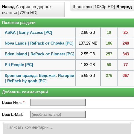
Назад
Авария на дороге
Шапокляк [1080p HD]
Вперед
счастья [720p HD]
Похожие раздачи
ASKA | Early Access
[PC]
2.98 GB
19
25
Nova Lands | RePack от Chovka
[PC]
137.29 MB
186
248
Eden Island | RePack от Pioneer
[PC]
2.55 GB
257
343
Pit People
[PC]
1.83 GB
58
77
Кровная вражда: Ведьмак. Истории
5.65 GB
276
367
| RePack by qoob
[PC]
Добавить комментарий
Ваше Имя:
*
Ваш E-Mail: