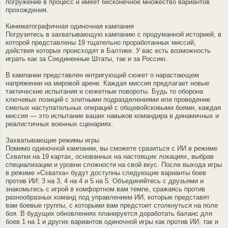
погружение в процесс и имеет бесконечное множество вариантов
прохождения.
Кинематографичная одиночная кампания
Погрузитесь в захватывающую кампанию с продуманной историей, в
которой представлены 19 тщательно проработанных миссий,
действия которых происходят в Балтике. У вас есть возможность
играть как за Соединенные Штаты, так и за Россию.
В кампании представлен интригующий сюжет о нарастающем
напряжении на мировой арене. Каждая миссия предлагает новые
тактические испытания и сюжетные повороты. Будь то оборона
ключевых позиций с элитными подразделениями или проведение
смелых наступательных операций с общевойсковыми боями, каждая
миссия — это испытание ваших навыков командира в динамичных и
реалистичных военных сценариях.
Захватывающие режимы игры
Помимо одиночной кампании, вы сможете сразиться с ИИ в режиме
Схватки на 19 картах, основанных на настоящих локациях, выбрав
специализации и уровни сложности на свой вкус. После выхода игры
в режиме «Схватка» будут доступны следующие варианты боев
против ИИ: 3 на 3, 4 на 4 и 5 на 5. Объединяйтесь с друзьями и
знакомьтесь с игрой в комфортном вам темпе, сражаясь против
разнообразных команд под управлением ИИ, которые представят
вам боевые группы, с которыми вам предстоит столкнуться на поле
боя. В будущих обновлениях планируется доработать баланс для
боев 1 на 1 и других вариантов одиночной игры как против ИИ, так и