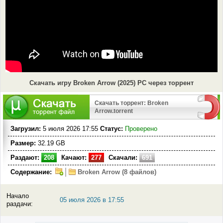
Скачать игру Broken Arrow (2025) PC через торрент
Скачать торрент: Broken
Arrow.torrent
Загрузил:
5 июля 2026 17:55
Статус:
Проверено
Размер:
32.19 GB
Раздают:
208
Качают:
277
Скачали:
691
Содержание:
Broken Arrow (8 файлов)
Начало
05 июля 2026 в 17:55
раздачи: