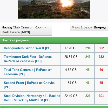
Назад
Club Crimson Room -
Маяк 1 сезон
Вперед
Dark Desire
[MP3]
Похожие раздачи
Headquarters: World War II
[PC]
17.20 GB
294
392
Terminator: Dark Fate - Defiance |
28.34 GB
249
332
RePack от селезень
[PC]
Total Tank Generals | RePack от
4.62 GB
45
60
селезень
[PC]
Second Front | RePack от Chovka
1.84 GB
41
55
[PC]
Steel Division: Normandy 44 - Back to
22.49 GB
226
301
Hell | RePack by MAXSEM
[PC]