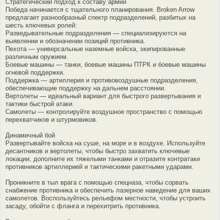
Стратегический подход к составу армии
Победа начинается с тщательного планирования. Broken Arrow
предлагает разнообразный спектр подразделений, разбитых на
шесть ключевых ролей:
Разведывательные подразделения — специализируются на
выявлении и обозначении позиций противника.
Пехота — универсальные наземные войска, экипированные
различным оружием.
Боевые машины — танки, боевые машины ПТРК и боевые машины
огневой поддержки.
Поддержка — артиллерия и противовоздушные подразделения,
обеспечивающие поддержку на дальнем расстоянии.
Вертолеты — идеальный вариант для быстрого развертывания и
тактики быстрой атаки.
Самолеты — контролируйте воздушное пространство с помощью
перехватчиков и штурмовиков.
Динамичный бой
Развертывайте войска на суше, на море и в воздухе. Используйте
десантников и вертолеты, чтобы быстро захватить ключевые
локации, дополните их тяжелыми танками и отразите контратаки
противников артиллерией и тактическими ракетными ударами.
Проникните в тыл врага с помощью спецназа, чтобы сорвать
снабжение противника и обеспечить лазерное наведение для ваших
самолетов. Воспользуйтесь рельефом местности, чтобы устроить
засаду, обойти с фланга и перехитрить противника.