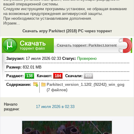
вашей операционной системы.
Следуем инструкциям программы установки, не обращая внимание
на возможные предупреждения антивирусной защиты.
При необходимости устанавливаем дополнения.
Играем...
Скачать игру Parkitect (2018) PC через торрент
Скачать торрент: Parkitect.torrent
Загрузил:
17 июля 2026 02:33
Статус:
Проверено
Размер:
832.01 MB
Раздают:
138
Качают:
184
Скачали:
459
Содержание:
Parkitect_version_1.12f2_(92242)_win_gog
(7 файлов)
Начало
17 июля 2026 в 02:33
раздачи: