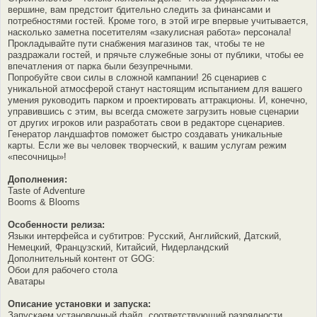
вершине, вам предстоит бдительно следить за финансами и
потребностями гостей. Кроме того, в этой игре впервые учитывается,
насколько заметна посетителям «закулисная работа» персонала!
Прокладывайте пути снабжения магазинов так, чтобы те не
раздражали гостей, и прячьте служебные зоны от публики, чтобы ее
впечатления от парка были безупречными.
Попробуйте свои силы в сложной кампании! 26 сценариев с
уникальной атмосферой станут настоящим испытанием для вашего
умения руководить парком и проектировать аттракционы. И, конечно,
управившись с этим, вы всегда сможете загрузить новые сценарии
от других игроков или разработать свои в редакторе сценариев.
Генератор ландшафтов поможет быстро создавать уникальные
карты. Если же вы человек творческий, к вашим услугам режим
«песочницы»!
Дополнения:
Taste of Adventure
Booms & Blooms
Особенности релиза:
Языки интерфейса и субтитров: Русский, Английский, Датский,
Немецкий, Французский, Китайсий, Нидерландский
Дополнительный контент от GOG:
Обои для рабочего стола
Аватары
Описание установки и запуска:
Запускаем установочный файл, соответствующий разрядности