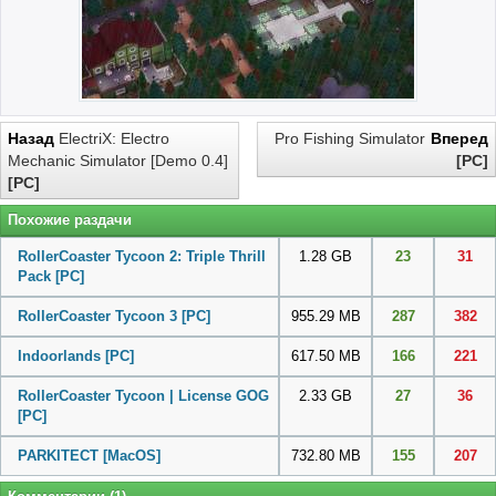
Назад
ElectriX: Electro
Pro Fishing Simulator
Вперед
Mechanic Simulator [Demo 0.4]
[PC]
[PC]
Похожие раздачи
RollerCoaster Tycoon 2: Triple Thrill
1.28 GB
23
31
Pack
[PC]
RollerCoaster Tycoon 3
[PC]
955.29 MB
287
382
Indoorlands
[PC]
617.50 MB
166
221
RollerCoaster Tycoon | License GOG
2.33 GB
27
36
[PC]
PARKITECT
[MacOS]
732.80 MB
155
207