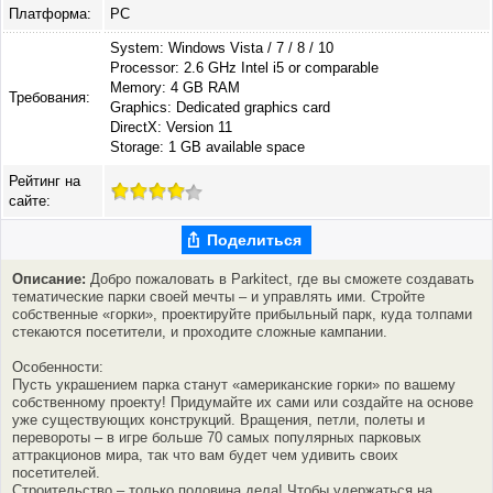
Платформа:
PC
System: Windows Vista / 7 / 8 / 10
Processor: 2.6 GHz Intel i5 or comparable
Memory: 4 GB RAM
Требования:
Graphics: Dedicated graphics card
DirectX: Version 11
Storage: 1 GB available space
Рейтинг на
сайте:
Поделиться
Описание:
Добро пожаловать в Parkitect, где вы сможете создавать
тематические парки своей мечты – и управлять ими. Стройте
собственные «горки», проектируйте прибыльный парк, куда толпами
стекаются посетители, и проходите сложные кампании.
Особенности:
Пусть украшением парка станут «американские горки» по вашему
собственному проекту! Придумайте их сами или создайте на основе
уже существующих конструкций. Вращения, петли, полеты и
перевороты – в игре больше 70 самых популярных парковых
аттракционов мира, так что вам будет чем удивить своих
посетителей.
Строительство – только половина дела! Чтобы удержаться на