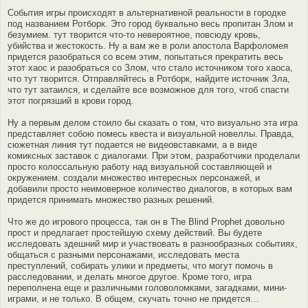
События игры происходят в альтернативной реальности в городке
под названием Ротборк. Это город буквально весь пропитан Злом и
безумием. тут творится что-то невероятное, повсюду кровь,
убийства и жестокость. Ну а вам же в роли апостола Варфоломея
придется разобраться со всем этим, попытаться прекратить весь
этот хаос и разобраться со Злом, что стало источником того хаоса,
что тут творится. Отправляйтесь в Ротборк, найдите источник Зла,
что тут затаился, и сделайте все возможное для того, чтоб спасти
этот погрязший в крови город.
Ну а первым делом стоило бы сказать о том, что визуально эта игра
представляет собою помесь квеста и визуальной новеллы. Правда,
сюжетная линия тут подается не видеовставками, а в виде
комиксных заставок с диалогами. При этом, разработчики проделали
просто колоссальную работу над визуальной составляющей и
окружением. создали множество интересных персонажей, и
добавили просто неимоверное количество диалогов, в которых вам
придется принимать множество разных решений.
Что же до игрового процесса, так он в The Blind Prophet довольно
прост и предлагает простейшую схему действий. Вы будете
исследовать здешний мир и участвовать в разнообразных событиях,
общаться с разными персонажами, исследовать места
преступлений, собирать улики и предметы, что могут помочь в
расследовании, и делать многое другое. Кроме того, игра
переполнена еще и различными головоломками, загадками, мини-
играми, и не только. В общем, скучать точно не придется…