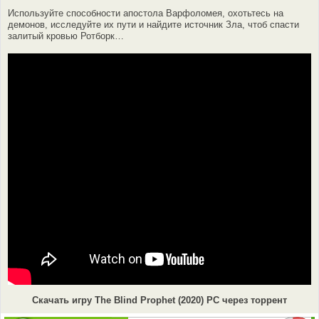
Используйте способности апостола Варфоломея, охотьтесь на
демонов, исследуйте их пути и найдите источник Зла, чтоб спасти
залитый кровью Ротборк…
Скачать игру The Blind Prophet (2020) PC через торрент