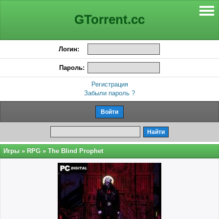
GTorrent.cc
Логин:
Пароль:
Регистрация
Забыли пароль ?
Игры
»
RPG
» The Blind Prophet