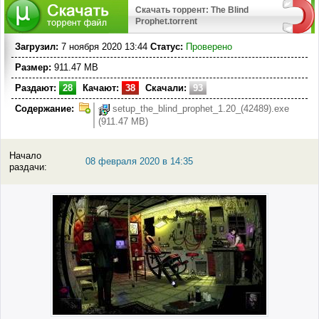
Скачать торрент: The Blind
Prophet.torrent
Загрузил:
7 ноября 2020 13:44
Статус:
Проверено
Размер:
911.47 MB
Раздают:
28
Качают:
38
Скачали:
93
Содержание:
setup_the_blind_prophet_1.20_(42489).exe
(911.47 MB)
Начало
08 февраля 2020 в 14:35
раздачи: