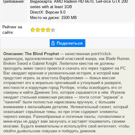
Требования:
Видеокарта: AMD Radeon HD 6670, GeForce GTX 200
series with at least 1GB
DirectX: Версии 9.0
Место на диске: 1500 MB
Рейтинг на
сайте:
Поделиться
Описание: The Blind Prophet
— качественная point'n'click-
адвенчура, вдохновленная такой классикой жанра, как Blade Runner,
Broken Sword и Gabriel Knight. Любители квестов не должны
проходить мимо такого проекта и скачать его через торрент на PC.
Вас ожидает мрачная и увлекательная история, в которой вам
предстоит играть за апостола Варфоломея — божья миссия
отправляет его в морально прогнивший и утонувший в разврате,
жестокости и коррупции город Ротборк, чтобы освободить его от
скверны и найти Древнее Зло, которое скрывается в нём. Игроков
ожидает стильная комиксная рисовка — почти сотня "экранов" и
"панелей" были полностью нарисованы вручную, с большим
вниманием к мельчайшим деталям. Увлекательный сюжет, который
охватывает серьёзные темы, но при этом содержит элементы
черного юмора. Разнообразные и логичные пазлы, головоломки и
мини-игры не дадут вам заскучать и заставят пошевелить своими
мозгами. Будьте внимательны и используйте свой интеллект, чтобы
обойти дьявольские ловушки и победить демонов.