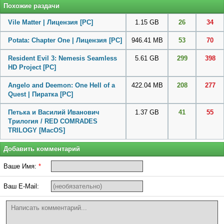
Похожие раздачи
Vile Matter | Лицензия
[PC]
1.15 GB
26
34
Potata: Chapter One | Лицензия
[PC]
946.41 MB
53
70
Resident Evil 3: Nemesis Seamless
5.61 GB
299
398
HD Project
[PC]
Angelo and Deemon: One Hell of a
422.04 MB
208
277
Quest | Пиратка
[PC]
Петька и Василий Иванович
1.37 GB
41
55
Трилогия / RED COMRADES
TRILOGY
[MacOS]
Добавить комментарий
Ваше Имя:
*
Ваш E-Mail: