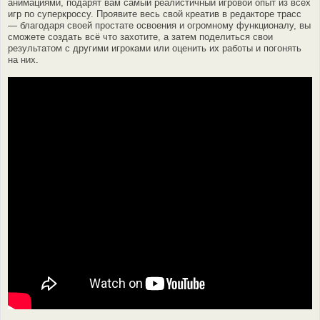
анимациями, подарят вам самый реалистичный игровой опыт из всех
игр по суперкроссу. Проявите весь свой креатив в редакторе трасс
— благодаря своей простате освоения и огромному функционалу, вы
сможете создать всё что захотите, а затем поделиться свои
результатом с другими игроками или оценить их работы и погонять
на них.