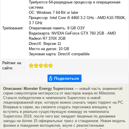
Требуются 64-разрядные процессор и операционная
система
ОС: Windows 7 64-Bit or later
Процессор: Intel Core i5 4460 3.2 GHz - AMD A10-7850K,
3.7 GHz
Требования:
Оперативная память: 8 GB ОЗУ
Видеокарта: NVIDIA GeForce GTX 760 2GB - AMD
Radeon R7 370X 2GB
DirectX: Версии 11
Место на диске: 10 GB
Звуковая карта: DirectX compatible
Рейтинг на
сайте:
Поделиться
Описание: Monster Energy Supercross
— новый часть знаменитой
серии симуляторов мотокросса от мастеров жанра из Milestone.
Станьте победетелем в чемпионате Supercross в новой
лицензированной игре, которую можно скачать через торрент на PC.
Впервые в серии, вы сможете создать персонажа женщину и
вступить в реально существующую команду из чемпионата
Supercross 2019, после чего вас ожидает бешеные по динамике
заезды на более 15 официальных трасс и стандионов. Новая модель
физики и поведения мотоциклов, вкупе с реалистичными