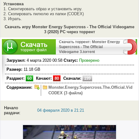
Установка
1. Смонтировать образ и установить игру.
2. Скопировать пилюлю из папки (CODEX)
3. Играть.
Скачать игру Monster Energy Supercross - The Official Videogame
3 (2020) PC через торрент
Скачать торрент: Monster Energy
Supercross - The Official
Videogame 3.torrent
Загрузил:
4 марта 2020 00:58
Статус:
Проверено
Размер:
11.18 GB
Раздают:
60
Качают:
80
Скачали:
199
Содержание:
Monster.Energy.Supercross.The.Official.Video
CODEX (3 файла)
Начало
04 февраля 2020 в 21:21
раздачи: