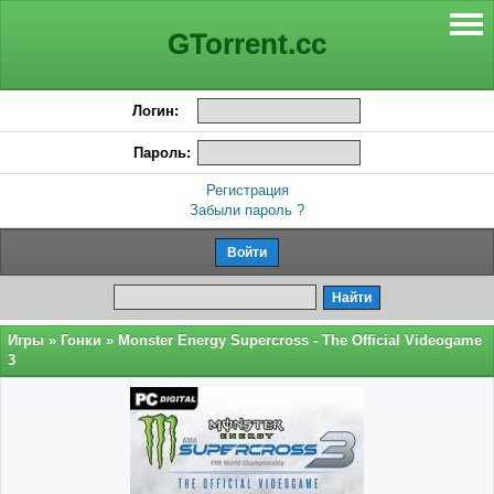
GTorrent.cc
Логин:
Пароль:
Регистрация
Забыли пароль ?
Игры
»
Гонки
» Monster Energy Supercross - The Official Videogame
3