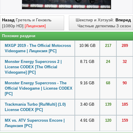
Назад
Гретель и Гензель
Шекспир и Хэтэуэй:
Вперед
[1080p HD]
[Лицензия]
Частные детективы 3 сезон
Похожие раздачи
MXGP 2019 - The Official Motocross
10.96 GB
217
289
Videogame | Лицензия
[PC]
Monster Energy Supercross 2 |
8.71 GB
24
32
License CODEX [The Official
Videogame]
[PC]
Monster Energy Supercross - The
9.16 GB
68
90
Official Videogame | License CODEX
[PC]
Trackmania Turbo [Ru/Multi] (1.0)
3.40 GB
139
185
License CODEX
[PC]
MX vs. ATV Supercross Encore |
4.91 GB
120
159
Лицензия
[PC]