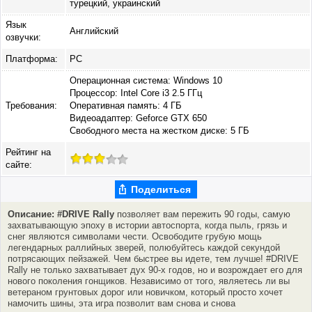
турецкий, украинский
Язык
Английский
озвучки:
Платформа:
PC
Операционная система: Windows 10
Процессор: Intel Core i3 2.5 ГГц
Требования:
Оперативная память: 4 ГБ
Видеоадаптер: Geforce GTX 650
Свободного места на жестком диске: 5 ГБ
Рейтинг на
сайте:
Поделиться
Описание: #DRIVE Rally
позволяет вам пережить 90 годы, самую
захватывающую эпоху в истории автоспорта, когда пыль, грязь и
снег являются символами чести. Освободите грубую мощь
легендарных раллийных зверей, полюбуйтесь каждой секундой
потрясающих пейзажей. Чем быстрее вы идете, тем лучше! #DRIVE
Rally не только захватывает дух 90-х годов, но и возрождает его для
нового поколения гонщиков. Независимо от того, являетесь ли вы
ветераном грунтовых дорог или новичком, который просто хочет
намочить шины, эта игра позволит вам снова и снова