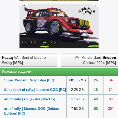
Назад
VA - Best of Electro
VA - Amsterdam
Вперед
Swing
[MP3]
Chillout 2024
[MP3]
Похожие раздачи
Super Woden: Rally Edge
[PC]
681.16 MB
26
34
(Linux) art of rally | License GOG
[PC]
2.28 GB
18
24
art of rally | Лицензия
[MacOS]
1.16 GB
60
80
art of rally | License GOG [Deluxe
7.53 GB
191
254
Edition]
[PC]