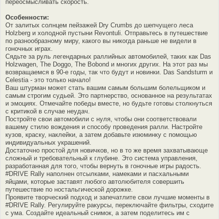
переосмысливать скорость.
Особенности:
От залитых солнцем пейзажей Dry Crumbs до шепчущего леса
Holzberg и холодной пустыни Revontuli. Отправьтесь в путешествие
по разнообразному миру, какого вы никогда раньше не видели в
гоночных играх.
Сядьте за руль легендарных раллийных автомобилей, таких как Das
Holzwagen, The Doggo, The Bobond и многих других. На этот раз мы
возвращаемся в 90-е годы, так что будут и новинки. Das Sandsturm и
Celestia - это только начало!
Ваш штурман может стать вашим самым большим болельщиком и
самым строгим судьей. Это партнерство, основанное на результатах
и эмоциях. Отмечайте победы вместе, но будьте готовы столкнуться
с критикой в случае неудач.
Постройте свои автомобили с нуля, чтобы они соответствовали
вашему стилю вождения и способу проведения ралли. Настройте
кузов, краску, наклейки, а затем добавьте изюминку с помощью
индивидуальных украшений.
Достаточно простой для новичков, но в то же время захватывающе
сложный и требовательный к глубине. Это система управления,
разработанная для того, чтобы вернуть в гоночные игры радость.
#DRIVE Rally наполнен отсылками, намеками и пасхальными
яйцами, которые заставят любого автолюбителя совершить
путешествие по ностальгической дорожке.
Проявите творческий подход и запечатлите свои лучшие моменты в
#DRIVE Rally. Регулируйте ракурсы, переключайте фильтры, сходите
с ума. Создайте идеальный снимок, а затем поделитесь им с