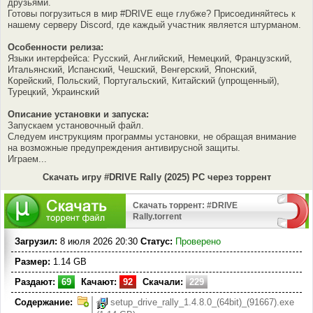
друзьями.
Готовы погрузиться в мир #DRIVE еще глубже? Присоединяйтесь к
нашему серверу Discord, где каждый участник является штурманом.
Особенности релиза:
Языки интерфейса: Русский, Английский, Немецкий, Французский,
Итальянский, Испанский, Чешский, Венгерский, Японский,
Корейский, Польский, Португальский, Китайский (упрощенный),
Турецкий, Украинский
Описание установки и запуска:
Запускаем установочный файл.
Следуем инструкциям программы установки, не обращая внимание
на возможные предупреждения антивирусной защиты.
Играем...
Скачать игру #DRIVE Rally (2025) PC через торрент
Скачать торрент: #DRIVE
Rally.torrent
Загрузил:
8 июля 2026 20:30
Статус:
Проверено
Размер:
1.14 GB
Раздают:
69
Качают:
92
Скачали:
229
Содержание:
setup_drive_rally_1.4.8.0_(64bit)_(91667).exe