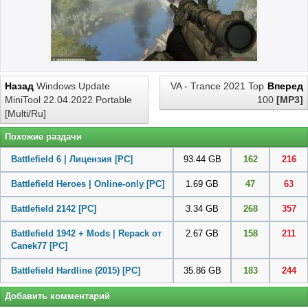
Назад
Windows Update
VA - Trance 2021 Top
Вперед
MiniTool 22.04.2022 Portable
100
[MP3]
[Multi/Ru]
Похожие раздачи
Battlefield 6 | Лицензия
[PC]
93.44 GB
162
216
Battlefield Heroes | Online-only
[PC]
1.69 GB
47
63
Battlefield 2142
[PC]
3.34 GB
268
357
Battlefield 1942 + Mods | Repack от
2.67 GB
158
211
Canek77
[PC]
Battlefield Hardline (2015)
[PC]
35.86 GB
183
244
Добавить комментарий