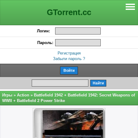
GTorrent.cc
Логин:
Пароль:
Регистрация
Забыли пароль ?
Игры
»
Action
» Battlefield 1942 + Battlefield 1942: Secret Weapons of
WWII + Battlefield 2 Power Strike