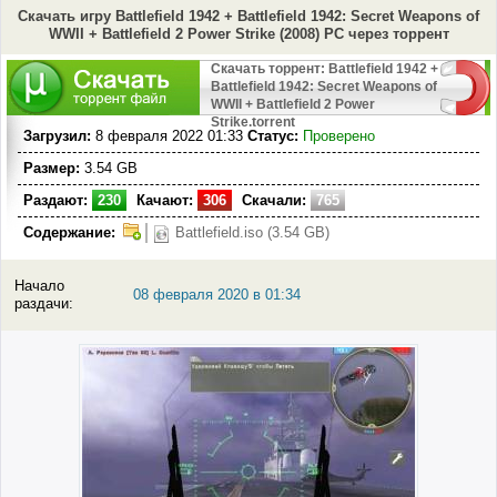
Скачать игру Battlefield 1942 + Battlefield 1942: Secret Weapons of
WWII + Battlefield 2 Power Strike (2008) PC через торрент
Скачать торрент: Battlefield 1942 +
Battlefield 1942: Secret Weapons of
WWII + Battlefield 2 Power
Strike.torrent
Загрузил:
8 февраля 2022 01:33
Статус:
Проверено
Размер:
3.54 GB
Раздают:
230
Качают:
306
Скачали:
765
Содержание:
Battlefield.iso (3.54 GB)
Начало
08 февраля 2020 в 01:34
раздачи: