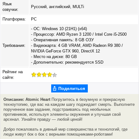
Язык
Русский, английский, MULTi
озвучки:
Платформа:
PC
- ОС: Windows 10 (21H1) (х64)
- Процессор: AMD Ryzen 3 1200 / Intel Core i5-2500
- Оперативная память: 8 GB ОЗУ
Требования:
- Видеокарта: 4 GB VRAM, AMD Radeon R9 380 /
NVIDIA GeForce GTX 960, DirectX 12
- Место на диске: 80 GB
- Дополнительно: рекомендуется SSD
Рейтинг на
сайте:
Поделиться
Описание: Atomic Heart
Погрузитесь в безумную и прекрасную
техноутопию, где вас на каждом шагу поджидает смерть. Выполните
порученное вам задание, подстраиваясь под необычных
противников, используя элементы окружения и улучшая свой
арсенал. Узнайте правду — любой ценой!
Добро пожаловать в дивный мир совершенства и технологий, где
люди живут бок о бок с верными помощниками-роботами!