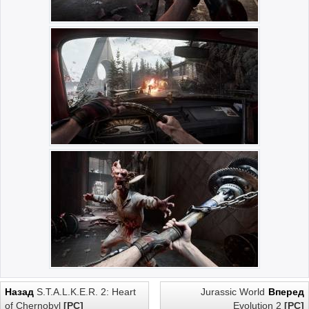
Назад
S.T.A.L.K.E.R. 2: Heart
Jurassic World
Вперед
of Chernobyl
[PC]
Evolution 2
[PC]