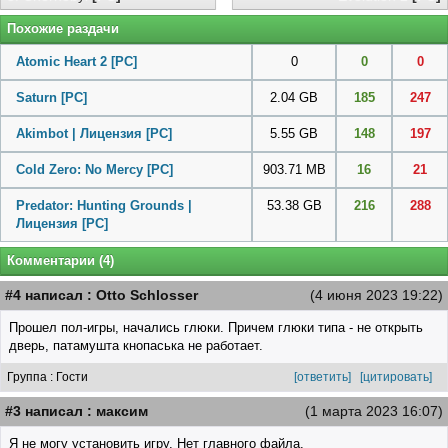
Похожие раздачи
Atomic Heart 2
[PC]
0
0
0
Saturn
[PC]
2.04 GB
185
247
Akimbot | Лицензия
[PC]
5.55 GB
148
197
Cold Zero: No Mercy
[PC]
903.71 MB
16
21
Predator: Hunting Grounds |
53.38 GB
216
288
Лицензия
[PC]
Комментарии (4)
#4 написал : Otto Schlosser
(4 июня 2023 19:22)
Прошел пол-игры, начались глюки. Причем глюки типа - не открыть
дверь, патамушта кнопаська не работает.
Группа : Гости
[ответить]
[цитировать]
#3 написал : максим
(1 марта 2023 16:07)
Я не могу установить игру. Нет главного файла.