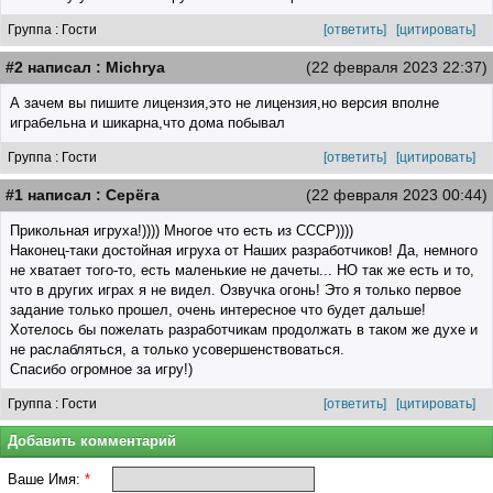
Группа : Гости
[ответить]
[цитировать]
#2 написал : Michrya
(22 февраля 2023 22:37)
А зачем вы пишите лицензия,это не лицензия,но версия вполне
играбельна и шикарна,что дома побывал
Группа : Гости
[ответить]
[цитировать]
#1 написал : Серёга
(22 февраля 2023 00:44)
Прикольная игруха!)))) Многое что есть из СССР))))
Наконец-таки достойная игруха от Наших разработчиков! Да, немного
не хватает того-то, есть маленькие не дачеты... НО так же есть и то,
что в других играх я не видел. Озвучка огонь! Это я только первое
задание только прошел, очень интересное что будет дальше!
Хотелось бы пожелать разработчикам продолжать в таком же духе и
не раслабляться, а только усовершенствоваться.
Спасибо огромное за игру!)
Группа : Гости
[ответить]
[цитировать]
Добавить комментарий
Ваше Имя:
*