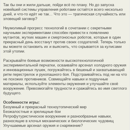
Так бы они и жили дальше, пойди всё по плану. Но до запуска
новейшей системы управления роботами остаётся всего несколько
дней, и что-то идёт не так... Что это — трагическая случайность или
зловещий заговор?
Неумолимый прогресс технологий в сочетании с секретными
научными экспериментами способен привести к появлению
мутантов, жутких машин и смертоносных роботов, которые в один
прекрасный день восстанут против своих создателей. Теперь только
вы можете остановить их и выяснить, что скрывается за кулисами
этой утопии.
Раскрывайте боевые возможности высокотехнологичной
экспериментальной перчатки, осваивайте арсенал холодного оружия
и инновационных пушек, погружайтесь в бешеный и захватывающий
ритм перестрелок и рукопашного боя. Подстраивайтесь под ни на что
не похожих противников. Совмещайте навыки и подручные
материалы, используйте элементы окружения и улучшайте своё
вооружение. Превозмогайте трудности и сражайтесь во имя светлого
будущего.
Особенности игры:
Безумный и прекрасный техноутопический мир
Безжалостные и зрелищные бои
Ретрофутуристическое вооружение и разнообразные навыки,
разносящие в клочья механических и биологических чудовищ
Улучшаемые арсенал оружия и снаряжение?