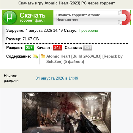
Скачать игру Atomic Heart (2023) PC через торрент
Скачать торрент: Atomic
Heart.torrent
Загрузил:
4 августа 2026 14:49
Статус:
Проверено
Размер:
71.67 GB
Раздают:
257
Качают:
342
Скачали:
854
Содержание:
Atomic Heart [Build 24534183] [Repack by
SeleZen] (5 файлов)
Начало
04 августа 2026 в 14:49
раздачи: