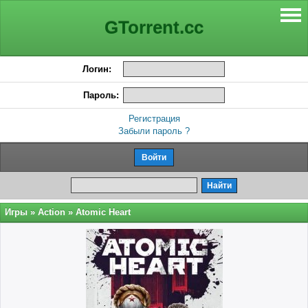
GTorrent.cc
Логин:
Пароль:
Регистрация
Забыли пароль ?
Игры
»
Action
» Atomic Heart