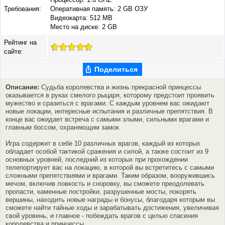
Требования:
Оперативная память: 2 GB ОЗУ
Видеокарта: 512 MB
Место на диске: 2 GB
Рейтинг на
сайте:
Поделиться
Описание:
Судьба королевства и жизнь прекрасной принцессы
оказывается в руках смелого рыцаря, которому предстоит проявить
мужество и сразиться с врагами. С каждым уровнем вас ожидают
новые локации, интересные испытания и различные препятствия. В
конце вас ожидает встреча с самыми злыми, сильными врагами и
главным боссом, охраняющим замок.
Игра содержит в себе 10 различных врагов, каждый из которых
обладает особой тактикой сражения и силой, а также состоит из 9
основных уровней, последний из которых при прохождении
телепортирует вас на локацию, в которой вы встретитесь с самыми
сложными препятствиями и врагами. Таким образом, вооружившись
мечом, включив ловкость и сноровку, вы сможете преодолевать
пропасти, каменные постройки, разрушенные мосты, покорять
вершины, находить новые награды и бонусы, благодаря которым вы
сможете найти тайные ходы и зарабатывать достижения, увеличивая
свой уровень, и главное - побеждать врагов с целью спасения
королевства и принцессы.