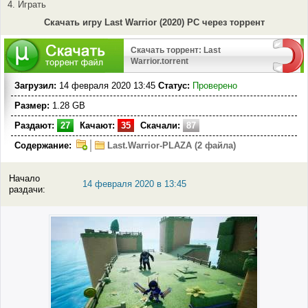
4. Играть
Скачать игру Last Warrior (2020) PC через торрент
Скачать торрент: Last
Warrior.torrent
Загрузил:
14 февраля 2020 13:45
Статус:
Проверено
Размер:
1.28 GB
Раздают:
27
Качают:
35
Скачали:
87
Содержание:
Last.Warrior-PLAZA (2 файла)
Начало
14 февраля 2020 в 13:45
раздачи: