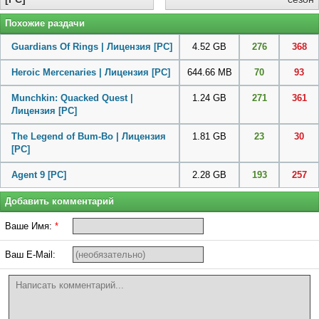
Похожие раздачи
Guardians Of Rings | Лицензия
[PC]
4.52 GB
276
368
Heroic Mercenaries | Лицензия
[PC]
644.66 MB
70
93
Munchkin: Quacked Quest |
1.24 GB
271
361
Лицензия
[PC]
The Legend of Bum-Bo | Лицензия
1.81 GB
23
30
[PC]
Agent 9
[PC]
2.28 GB
193
257
Добавить комментарий
Ваше Имя:
*
Ваш E-Mail: