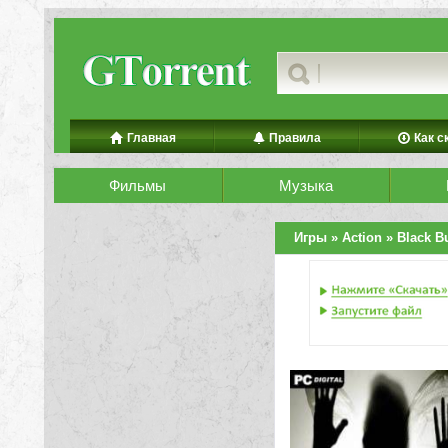
Главная
Правила
Как с
Фильмы
Музыка
Игры
»
Action
» Black Bu