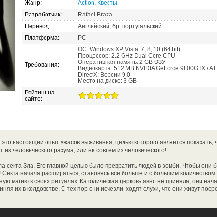
Жанр:
Action
,
Квесты
Разработчик:
Rafael Braza
Перевод:
Английский, бр. португальский
Платформа:
PC
ОС: Windows XP, Vista, 7, 8, 10 (64 bit)
Процессор: 2.2 GHz Dual Core CPU
Оперативная память: 2 GB ОЗУ
Требования:
Видеокарта: 512 MB NVIDIA GeForce 9800GTX / ATI
DirectX: Версии 9.0
Место на диске: 3 GB
Рейтинг на
сайте:
- это настоящий опыт ужасов выживания, целью которого является показать,
 из человеческого разума, или не совсем из человеческого!
ла секта Зла. Его главной целью было превратить людей в зомби. Чтобы они 
! Секта начала расширяться, становясь все больше и с большим количеством
ую магию в своих ритуалах. Католическая церковь явно не приняла, они нача
няя их в колдовстве. С тех пор они исчезли, ходят слухи, что они живут поср