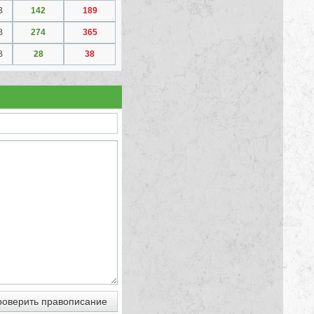
B
142
189
B
274
365
B
28
38
оверить правописание