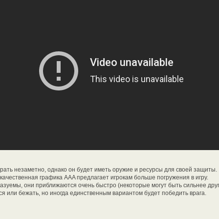
играть незаметно, однако он будет иметь оружие и ресурсы для своей защиты.
качественная графика AAA предлагает игрокам больше погружения в игру.
сказуемы, они приближаются очень быстро (некоторые могут быть сильнее друг
ся или бежать, но иногда единственным вариантом будет победить врага.