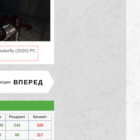
tterfly (2020) PC
ВПЕРЕД
а/один
р
Раздают
Качают
MB
244
325
B
88
117