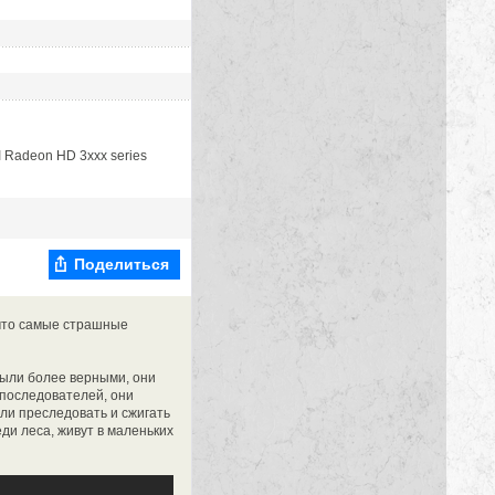
 Radeon HD 3xxx series
Поделиться
 что самые страшные
были более верными, они
 последователей, они
ли преследовать и сжигать
еди леса, живут в маленьких