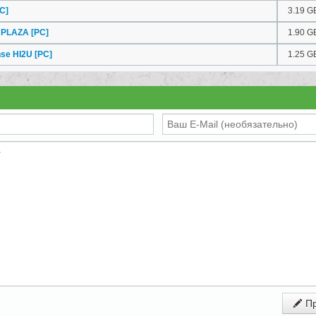
C]
3.19 G
se PLAZA
[PC]
1.90 G
nse HI2U
[PC]
1.25 G
Пр