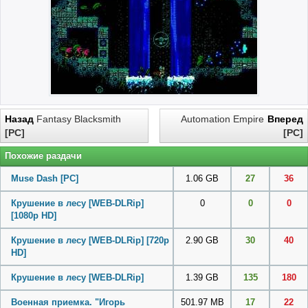
Назад
Fantasy Blacksmith
Automation Empire
Вперед
[PC]
[PC]
Похожие раздачи
Muse Dash
[PC]
1.06 GB
27
36
Крушение в лесу [WEB-DLRip]
0
0
0
[1080p HD]
Крушение в лесу [WEB-DLRip] [720p
2.90 GB
30
40
HD]
Крушение в лесу [WEB-DLRip]
1.39 GB
135
180
Военная приемка. "Игорь
501.97 MB
17
22