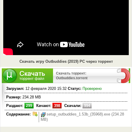
Скачать игру Outbuddies (2019) PC через торрент
Скачать торрент:
Outbuddies.torrent
Загрузил:
12 февраля 2020 15:32
Статус:
Проверено
Размер:
234.28 MB
Раздают:
299
Качают:
398
Скачали:
994
Содержание:
setup_outbuddies_1.53b_(35968).exe (234.28
MB)