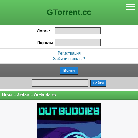
GTorrent.cc
Логин:
Пароль:
Регистрация
Забыли пароль ?
Игры
»
Action
» Outbuddies