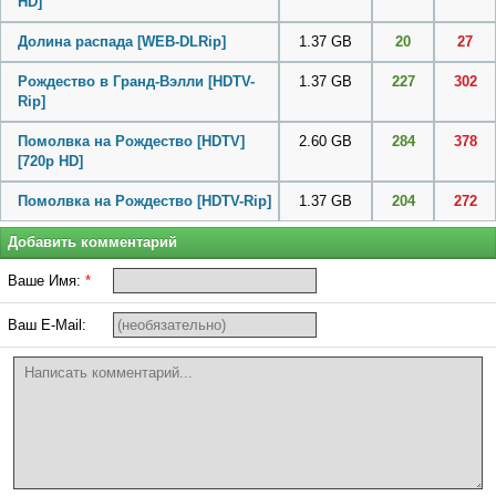
HD]
Долина распада [WEB-DLRip]
1.37 GB
20
27
Рождество в Гранд-Вэлли [HDTV-
1.37 GB
227
302
Rip]
Помолвка на Рождество [HDTV]
2.60 GB
284
378
[720p HD]
Помолвка на Рождество [HDTV-Rip]
1.37 GB
204
272
Добавить комментарий
Ваше Имя:
*
Ваш E-Mail: