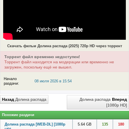
Скачать фильм Долина распада (2025) 720p HD через торрент
Торрент файл временно недоступен!
Торрент файл находится на модерации или временно не
загружен, поскольку ещё не вышел.
Начало
08 июля 2026 в 15:54
раздачи:
Назад
Долина распада
Долина распада
Вперед
[1080p HD]
Похожие раздачи
Долина распада [WEB-DL] [1080p
5.64 GB
135
180