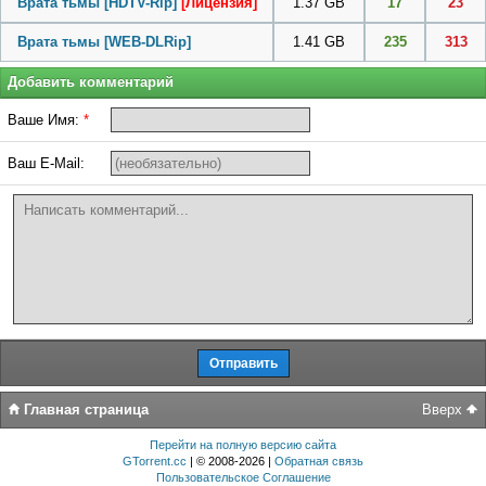
Врата тьмы [HDTV-Rip]
[Лицензия]
1.37 GB
17
23
Врата тьмы [WEB-DLRip]
1.41 GB
235
313
Добавить комментарий
Ваше Имя:
*
Ваш E-Mail:
Главная страница
Вверх
Перейти на полную версию сайта
GTorrent.cc
| © 2008-2026 |
Обратная связь
Пользовательское Соглашение