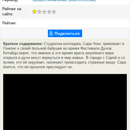
Рейтинг на
сайте:
Рейтинг:
Поделиться
Краткое содержание:
Студентка колледжа, Сара Чонг, приезжает в
Гонконг к своей больной бабушке во время Фестиваля Духов.
Китайцы верят, что именно в это время врата загробного мира
открыта и духи могут вернуться в мир живых. В городе с Сарой и со
всеми, кто её окружает, начинают происходить странные вещи. Сара
боится, что её прошлое преследует их.