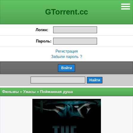
GTorrent.cc
Логин:
Пароль:
Регистрация
Забыли пароль ?
Фильмы
»
Ужасы
» Пойманная душа