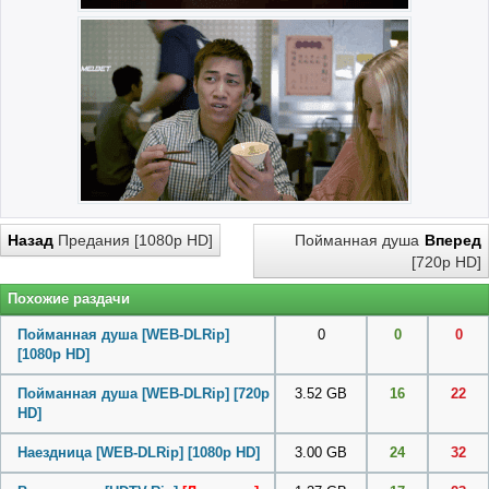
Назад
Предания [1080p HD]
Пойманная душа
Вперед
[720p HD]
Похожие раздачи
Пойманная душа [WEB-DLRip]
0
0
0
[1080p HD]
Пойманная душа [WEB-DLRip] [720p
3.52 GB
16
22
HD]
Наездница [WEB-DLRip] [1080p HD]
3.00 GB
24
32