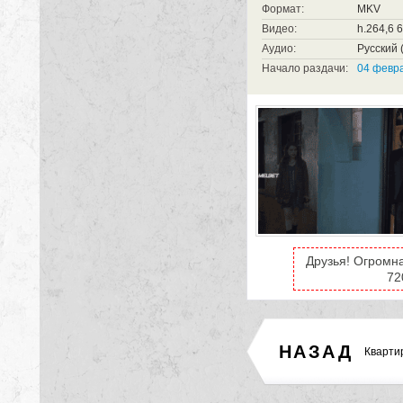
Формат:
MKV
Видео:
h.264,6 
Аудио:
Русский (
Начало раздачи:
04 февра
Друзья! Огромн
72
НАЗАД
Кварти