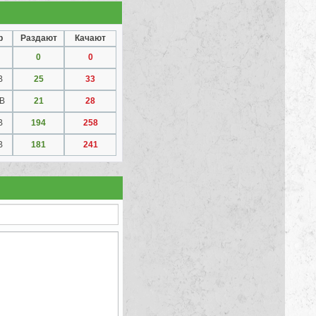
р
Раздают
Качают
0
0
B
25
33
GB
21
28
B
194
258
B
181
241