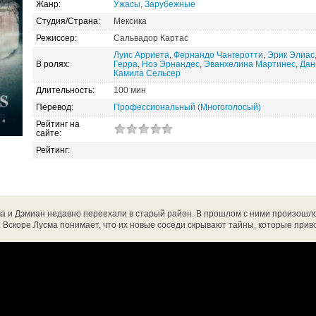
Жанр:
Ужасы
,
Зарубежные
Студия/Страна:
Мексика
Режиссер:
Сальвадор Картас
Луис Арриета
,
Фернандо Чангеротти
,
Эрик Элиас
В ролях:
Герра
,
Ноэ Эрнандес
,
Эванхелина Мартинес
,
Дан
Камила Сельсер
Длительность:
100 мин
Перевод:
Профессиональный (Многоголосый)
Рейтинг на
сайте:
Рейтинг:
а и Дэмиан недавно переехали в старый район. В прошлом с ними произошло н
я. Вскоре Лусма понимает, что их новые соседи скрывают тайны, которые при