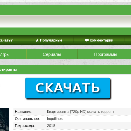
качать?
Популярные
Комментарии
Игры
Сериалы
Программы
ртиранты
Название:
Квартиранты [720p HD] скачать торрент
Оригинальное:
Inquilinos
Год выхода:
2018