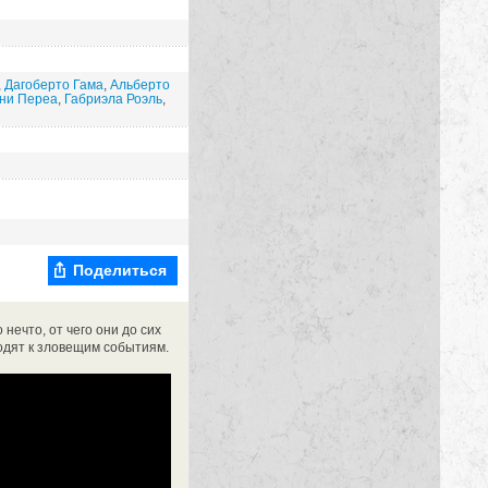
,
Дагоберто Гама
,
Альберто
ни Переа
,
Габриэла Роэль
,
Поделиться
ечто, от чего они до сих
водят к зловещим событиям.