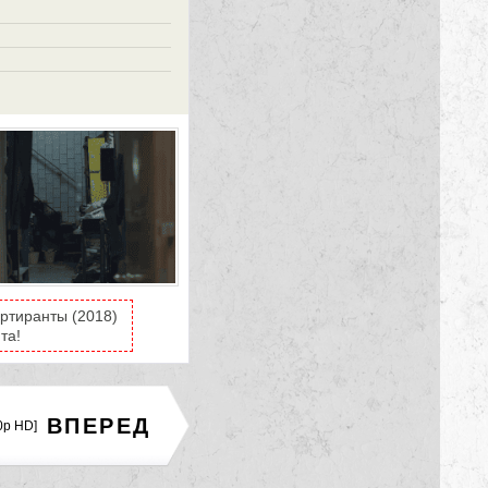
ртиранты (2018)
та!
ВПЕРЕД
0p HD]