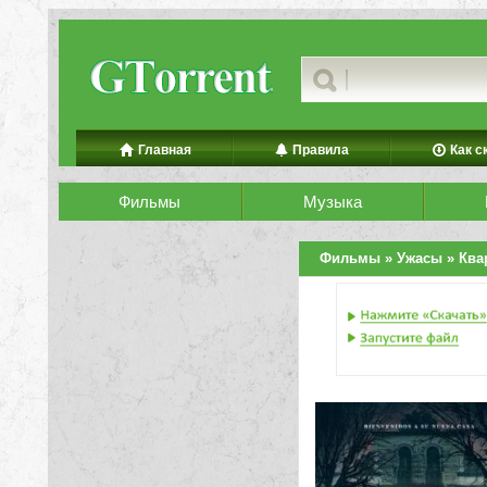
Главная
Правила
Как с
Фильмы
Музыка
Фильмы
»
Ужасы
» Ква